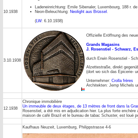
Ladeneinrichtung: Emile Sibenaler, Luxembourg, 188 r. d
10.1938
Neon-Beleuchtung:
Neolight aus Brüssel
.
(
LW
: 6.10.1938)
Offizielle Eröffnung des ne
Grands Magasins
J. Rosenstiel - Schwarz, Es
durch Erwin Rosenstiel - Sc
3.10.1938
Alzettestraße, direkt gegen
(dort wo sich das Epicerie-
Unternehmer:
Crolla frères
Architekten: Jemp Michels u
Chronique immobilière
Un immeuble de deux étages, de 13 mètres de front dans la Gran
12.1938
Rosenstiel, a été mis en adjudication hier. La plus forte enchèr
maison de café Brazil et le bureau de tabac Schuster, est loué po
Kaufhaus Neuzeit, Luxemburg, Philippstrasse 4-6