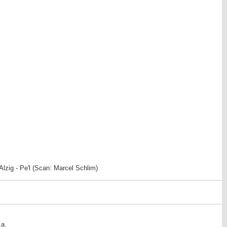
zig - Pe'l (Scan: Marcel Schlim)
.a.