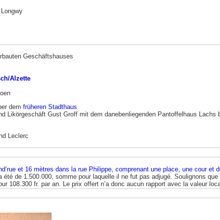
e Longwy
uerbauten Geschäftshauses
ch/Alzette
hoen
über dem
früheren Stadthaus
 und Likörgeschäft Gust Groff mit dem danebenliegenden Pantoffelhaus Lachs 
nd Leclerc
d’rue et 16 mètres dans la rue Philippe, comprenant une place, une cour et 
e a été de 1.500.000, somme pour laquelle il ne fut pas adjugé. Soulignons que
ur 108.300 fr. par an. Le prix offert n’a donc aucun rapport avec la valeur lo