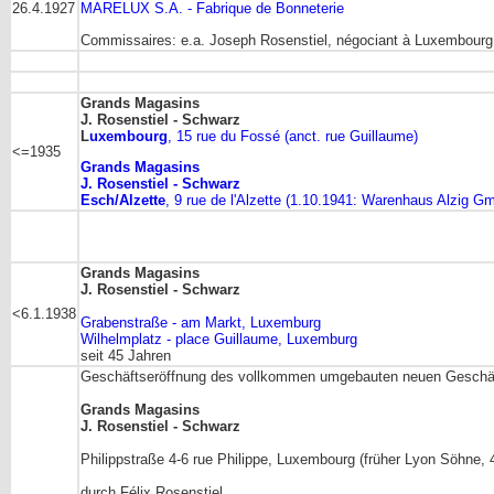
26.4.1927
MARELUX S.A. - Fabrique de Bonneterie
Commissaires: e.a. Joseph Rosenstiel, négociant à Luxembourg
Grands Magasins
J. Rosenstiel - Schwarz
L
uxembourg
, 15 rue du Fossé (anct. rue Guillaume)
<=1935
Grands Magasins
J. Rosenstiel - Schwarz
Esch/Alzette
, 9 rue de l'Alzette (1.10.1941: Warenhaus Alzig G
Grands Magasins
J. Rosenstiel - Schwarz
<6.1.1938
Grabenstraße - am Markt, Luxemburg
Wilhelmplatz - place Guillaume, Luxemburg
seit 45 Jahren
Geschäftseröffnung des vollkommen umgebauten neuen Geschä
Grands Magasins
J. Rosenstiel - Schwarz
Philippstraße 4-6 rue Philippe, Luxembourg (früher Lyon Söhne, 4
durch Félix Rosenstiel