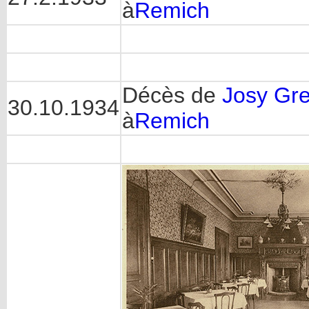
à
Remich
Décès de
Josy Gr
30.10.1934
à
Remich