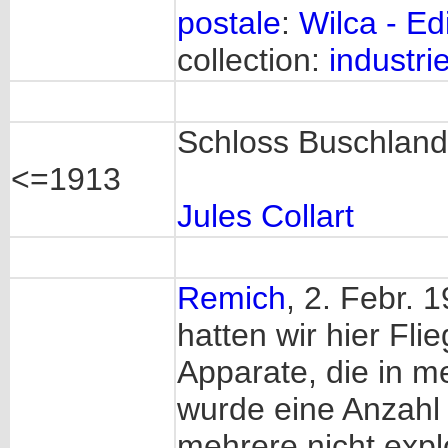
postale
:
Wilca - E
collection:
industrie
Schloss Buschlan
<=1913
Jules Collart
Remich
, 2. Febr. 
hatten wir hier Fl
Apparate, die in 
wurde eine Anzah
mehrere nicht expl