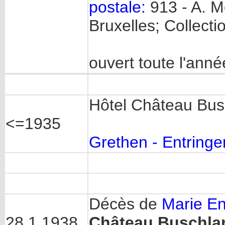
postale:
913 - A. M
Bruxelles; Collecti
ouvert toute l'anné
Hôtel Château Bu
<=1935
Grethen - Entringe
Décès de
Marie En
28.1.1938
Château Buschla