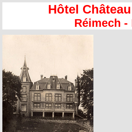
Hôtel Châtea
Réimech -