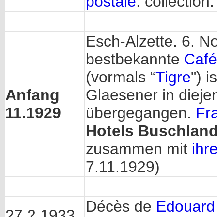
postale
: collection
Esch-Alzette. 6. N
bestbekannte
Café
(vormals “
Tigre
") 
Anfang
Glaesener in diej
11.1929
übergegangen.
Fr
Hotels Buschlan
zusammen mit
ihr
7.11.1929)
Décès de
Edouard
27.2.1933