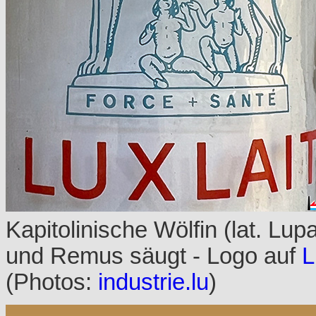
Kapitolinische Wölfin (lat. Lup
und Remus säugt - Logo auf
L
(Photos:
industrie.lu
)