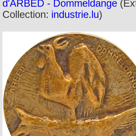
d'ARBED - Dommeldange
(Ext
Collection:
industrie.lu
)