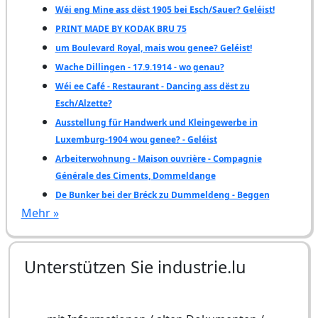
Wéi eng Mine ass dëst 1905 bei Esch/Sauer? Geléist!
PRINT MADE BY KODAK BRU 75
um Boulevard Royal, mais wou genee? Geléist!
Wache Dillingen - 17.9.1914 - wo genau?
Wéi ee Café - Restaurant - Dancing ass dëst zu
Esch/Alzette?
Ausstellung für Handwerk und Kleingewerbe in
Luxemburg-1904 wou genee? - Geléist
Arbeiterwohnung - Maison ouvrière - Compagnie
Générale des Ciments, Dommeldange
De Bunker bei der Bréck zu Dummeldeng - Beggen
Mehr »
Unterstützen Sie industrie.lu