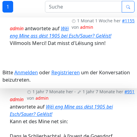
1
1 Monat 1 Woche her
#1155
von
admin
admin
antwortete auf
Wéi
eng Mine ass dëst 1905 bei Esch/Sauer? Geléist!
Villmools Merci! Dat misst d'Léisung sinn!
Bitte
Anmelden
oder
Registrieren
um der Konversation
beizutreten.
1 Jahr 7 Monate her
-
1 Jahr 7 Monate her
#951
von
admin
admin
antwortete auf
Wéi eng Mine ass dëst 1905 bei
Esch/Sauer? Geléist!
Kann et des Mine net sin:
Dans le Schlierbachtal, à l’ouest de Goesdorf,