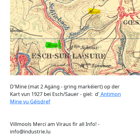
D'Mine (mat 2 Agäng - gring markéiert) op der
Kart vun 1927 bei Esch/Sauer - giel: d'
Antimon
Mine vu Géisdref
Villmools Merci am Viraus fir all Info! -
info@industrie.lu