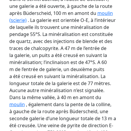
une galerie a été ouverte, à gauche de la route
après Büderscheid, 100 m en amont du
moulin
(scierie)
. La galerie est orientée O-E, à l’intérieur
de laquelle ils trouvent une minéralisation de
pendage 55°S. La minéralisation est constituée
de quartz, avec des injections de blende et des
traces de chalcopyrite. A 47 m de l’entrée de
la galerie, un puits a été creusé en suivant la
minéralisation; l’inclinaison est de 47°S. A 60
m de l’entrée de galerie, un deuxième puits
a été creusé en suivant la minéralisation. La
longueur totale de la galerie est de 77 mètres.
Aucune autre minéralisation n’est signalée.
Dans la même vallée, à 40 m en amont du
moulin
, également dans la pente de la colline,
à gauche de la route après Büderscheid, une
seconde galerie d’une longueur totale de 13 m a
été creusée. Une veine de pyrite de direction E-