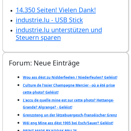
14.350 Seiten! Vielen Dank!
industrie.lu - USB Stick
industrie.lu unterstützen und
Steuern sparen
Forum: Neue Einträge
Wou ass dëst zu Nidderfeelen / Niederfeulen? Geléist!
Culture de l'osier Champagne Mercier - où a été prise
cette photo? Geléist!
L'accu de quelle mine est sur cette photo? Hettange-
Grande? Algrange? - Geléist!
Grenzsteng un der lëtzebuergesch-franséischer Grenz
Wéi eng Mine ass dëst 1905 bei Esch/Sauer? Geléist!
PRINT MADE BY KODAK BRU 75