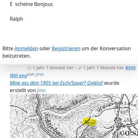
E scheine Bonjour,
Ralph
Bitte
Anmelden
oder
Registrieren
um der Konversation
beizutreten.
1 Jahr 7 Monate her
-
1 Jahr 7 Monate her
#949
von
jmo
Wéi eng
Mine ass dëst 1905 bei Esch/Sauer? Geléist!
wurde
erstellt von
jmo