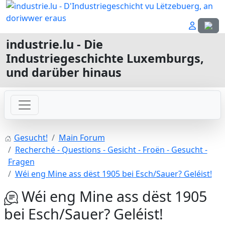
Sprach
industrie.lu - Die
Industriegeschichte Luxemburgs,
und darüber hinaus
Gesucht!
Main Forum
Recherché - Questions - Gesicht - Froën - Gesucht -
Fragen
Wéi eng Mine ass dëst 1905 bei Esch/Sauer? Geléist!
Wéi eng Mine ass dëst 1905
bei Esch/Sauer? Geléist!