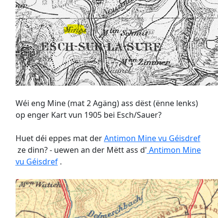
Wéi eng Mine (mat 2 Agäng) ass dëst (ënne lenks)
op enger Kart vun 1905 bei Esch/Sauer?
Huet déi eppes mat der
Antimon Mine vu Géisdref
ze dinn? - uewen an der Mëtt ass d'
Antimon Mine
vu Géisdref
.