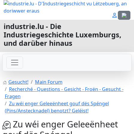
Sprach
industrie.lu - Die
Industriegeschichte Luxemburgs,
und darüber hinaus
Gesucht!
Main Forum
Recherché - Questions - Gesicht - Froën - Gesucht -
Fragen
Zu wéi enger Geleeënheet gouf dës Spéngel
(Pins/Anstecknadel) benotzt? Geléist!
Zu wéi enger Geleeënheet