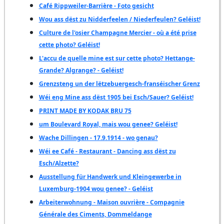
Café Rippweiler-Barrière - Foto gesicht
Wou ass dëst zu Nidderfeelen / Niederfeulen? Geléist!
Culture de l'osier Champagne Mercier - où a été prise
cette photo? Geléist!
L'accu de quelle mine est sur cette photo? Hettange-
Grande? Algrange? - Geléist!
Grenzsteng un der lëtzebuergesch-franséischer Grenz
Wéi eng Mine ass dëst 1905 bei Esch/Sauer? Geléist!
PRINT MADE BY KODAK BRU 75
um Boulevard Royal, mais wou genee? Geléist!
Wache Dillingen - 17.9.1914 - wo genau?
Wéi ee Café - Restaurant - Dancing ass dëst zu
Esch/Alzette?
Ausstellung für Handwerk und Kleingewerbe in
Luxemburg-1904 wou genee? - Geléist
Arbeiterwohnung - Maison ouvrière - Compagnie
Générale des Ciments, Dommeldange