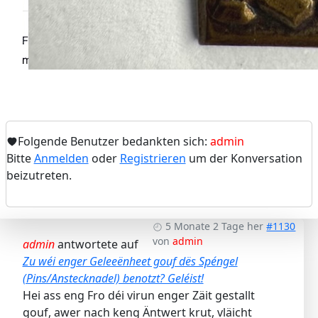
Folgende Benutzer bedankten sich:
admin
Bitte
Anmelden
oder
Registrieren
um der Konversation
beizutreten.
5 Monate 2 Tage her
#1130
von
admin
admin
antwortete auf
Zu wéi enger Geleeënheet gouf dës Spéngel
(Pins/Anstecknadel) benotzt? Geléist!
Hei ass eng Fro déi virun enger Zäit gestallt
gouf, awer nach keng Äntwert krut, vläicht