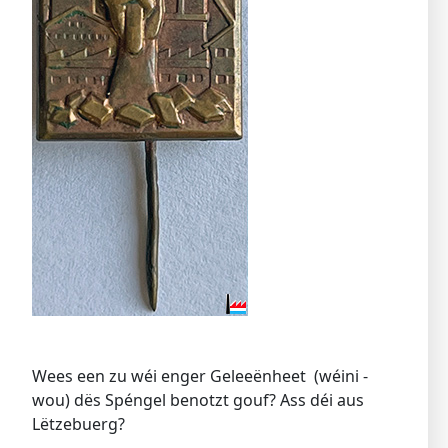
Wees een zu wéi enger Geleeënheet (wéini -
wou) dës Spéngel benotzt gouf? Ass déi aus
Lëtzebuerg?