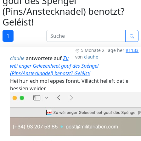
gouf dës Spéngel
(Pins/Anstecknadel) benotzt?
Geléist!
1
5 Monate 2 Tage her
#1133
von
clauhe
clauhe
antwortete auf
Zu
wéi enger Geleeënheet gouf dës Spéngel
(Pins/Anstecknadel) benotzt? Geléist!
Hei hun ech mol eppes fonnt. Villächt helleft dat e
bessien weider.