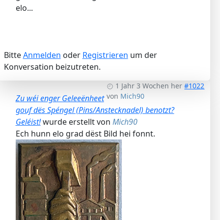
elo...
Bitte
Anmelden
oder
Registrieren
um der
Konversation beizutreten.
1 Jahr 3 Wochen her
#1022
von
Mich90
Zu wéi enger Geleeënheet
gouf dës Spéngel (Pins/Anstecknadel) benotzt?
Geléist!
wurde erstellt von
Mich90
Ech hunn elo grad dëst Bild hei fonnt.