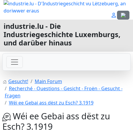
Sprach
industrie.lu - Die
Industriegeschichte Luxemburgs,
und darüber hinaus
Gesucht!
Main Forum
Recherché - Questions - Gesicht - Froën - Gesucht -
Fragen
Wéi ee Gebai ass dëst zu Esch? 3.1919
Wéi ee Gebai ass dëst zu
Esch? 3.1919