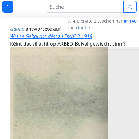
1
4 Monate 2 Wochen her
#1140
von
clauhe
clauhe
antwortete auf
Wéi ee Gebai ass dëst zu Esch? 3.1919
Kéint dat villächt op ARBED-Belval gewiecht sinn ?