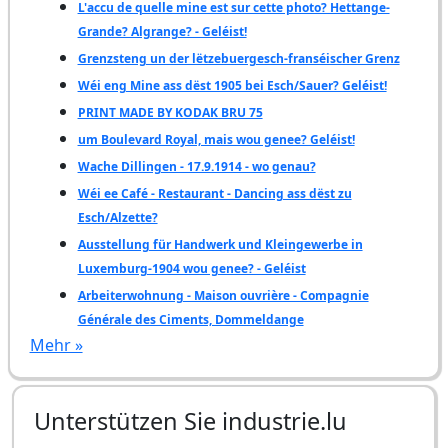
L'accu de quelle mine est sur cette photo? Hettange-
Grande? Algrange? - Geléist!
Grenzsteng un der lëtzebuergesch-franséischer Grenz
Wéi eng Mine ass dëst 1905 bei Esch/Sauer? Geléist!
PRINT MADE BY KODAK BRU 75
um Boulevard Royal, mais wou genee? Geléist!
Wache Dillingen - 17.9.1914 - wo genau?
Wéi ee Café - Restaurant - Dancing ass dëst zu
Esch/Alzette?
Ausstellung für Handwerk und Kleingewerbe in
Luxemburg-1904 wou genee? - Geléist
Arbeiterwohnung - Maison ouvrière - Compagnie
Générale des Ciments, Dommeldange
Mehr »
Unterstützen Sie industrie.lu