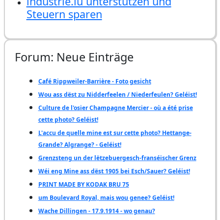
industrie.lu unterstützen und
Steuern sparen
Forum: Neue Einträge
Café Rippweiler-Barrière - Foto gesicht
Wou ass dëst zu Nidderfeelen / Niederfeulen? Geléist!
Culture de l'osier Champagne Mercier - où a été prise
cette photo? Geléist!
L'accu de quelle mine est sur cette photo? Hettange-
Grande? Algrange? - Geléist!
Grenzsteng un der lëtzebuergesch-franséischer Grenz
Wéi eng Mine ass dëst 1905 bei Esch/Sauer? Geléist!
PRINT MADE BY KODAK BRU 75
um Boulevard Royal, mais wou genee? Geléist!
Wache Dillingen - 17.9.1914 - wo genau?