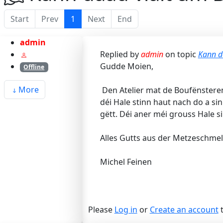
Start
Prev
1
Next
End
admin
Replied by
admin
on topic
Kann da
Gudde Moien,
Offline
More
‎Den Atelier mat de Boufënster
déi Hale stinn haut nach do a 
gëtt. Déi aner méi grouss Hale si
Alles Gutts aus der Metzeschmel
Michel Feinen
Please
Log in
or
Create an account
t