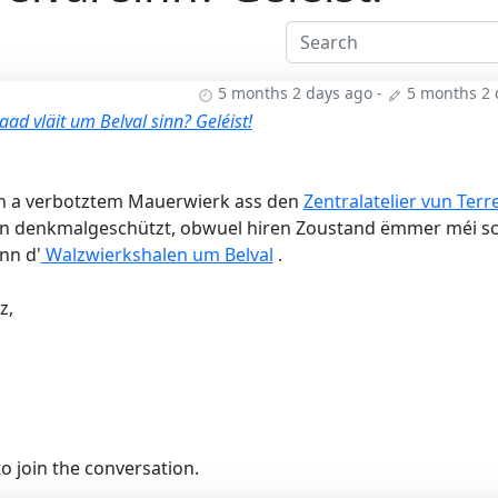
5 months 2 days ago
-
5 months 2 
ad vläit um Belval sinn? Geléist!
en a verbotztem Mauerwierk ass den
Zentralatelier vun Ter
sinn denkmalgeschützt, obwuel hiren Zoustand ëmmer méi sc
nn d'
Walzwierkshalen um Belval
.
z,
o join the conversation.