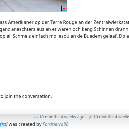
ass Amerikaner op der Terre Rouge an der Zentralwierksta
 ganz aneschters aus an et waren och keng Schinnen drann
op all Schmelz einfach mol esou an de Buedem gelaaf. Do a
o join the conversation.
10 months 4 weeks ago
-
10 months 4 week
ist!
was created by
Fordsierra88