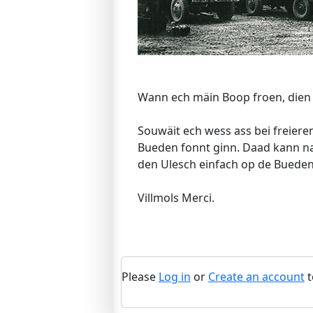
Wann ech mäin Boop froen, dien 
Souwäit ech wess ass bei freier
Bueden fonnt ginn. Daad kann n
den Ulesch einfach op de Bueden
Villmols Merci.
Please
Log in
or
Create an account
t