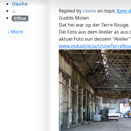
clauhe
Replied by
clauhe
on topic
Kann da
Gudde Moien
Offline
Dat hei war op der Terre Rouge.
More
Déi Foto aus dem Atelier as aus 
aktuel Foto vun dessem "Atelier"
www.industrie.lu/UsineTerreRou