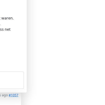
t waren.
.
ss net
s ago
#1057