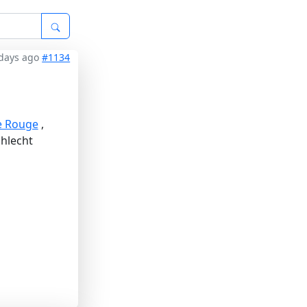
days ago
#1134
re Rouge
,
hlecht