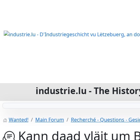
industrie.lu - The Hist
Wanted!
Main Forum
Recherché - Questions - Gesic
Kann daad vläit um Be