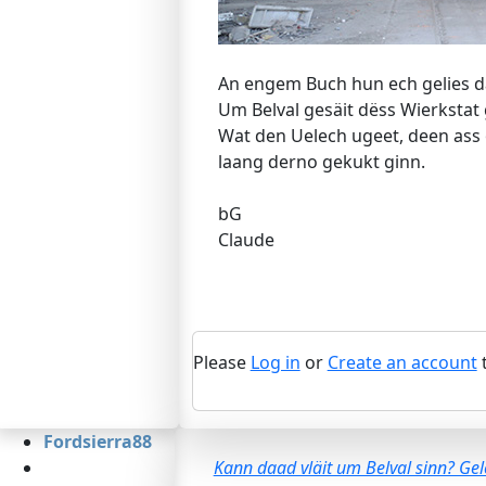
An engem Buch hun ech gelies d
Um Belval gesäit dëss Wierkstat
Wat den Uelech ugeet, deen ass 
laang derno gekukt ginn.
bG
Claude
Please
Log in
or
Create an account
t
Fordsierra88
Kann daad vläit um Belval sinn? Gelé