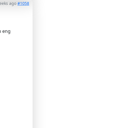
eeks ago
#1058
h eng