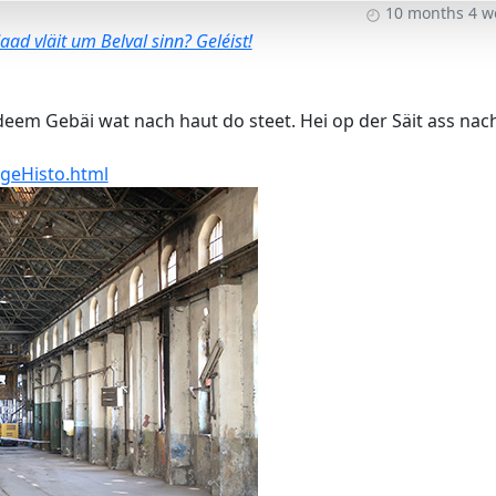
10 months 4 w
ad vläit um Belval sinn? Geléist!
deem Gebäi wat nach haut do steet. Hei op der Säit ass nac
geHisto.html