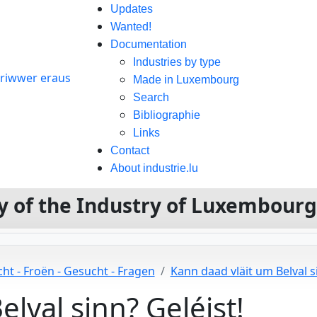
Updates
Wanted!
Documentation
Industries by type
Made in Luxembourg
Search
Bibliographie
Links
Contact
About industrie.lu
ory of the Industry of Luxembour
ht - Froën - Gesucht - Fragen
Kann daad vläit um Belval si
lval sinn? Geléist!