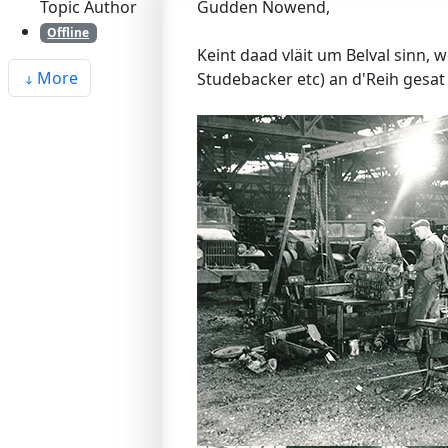
Topic Author
Gudden Nowend,
Offline
Keint daad vläit um Belval sin
More
Studebacker etc) an d'Reih gesat