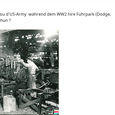
n, wou d'US-Army während dem WW2 hire Fuhrpark (Dodge,
 hun ?