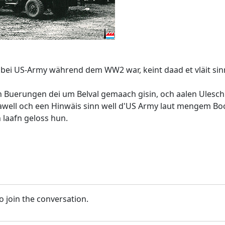
bei US-Army während dem WW2 war, keint daad et vläit si
en Buerungen dei um Belval gemaach gisin, och aalen Ulesc
awell och een Hinwäis sinn well d'US Army laut mengem Bo
 laafn geloss hun.
o join the conversation.