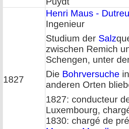
Puydt
Henri Maus - Dutre
Ingenieur
Studium der
Salz
qu
zwischen Remich un
Schengen, unter d
Die
Bohrversuche
in
1827
anderen Orten bliebe
1827: conducteur de
Luxembourg, chargé
1830: chargé de pré