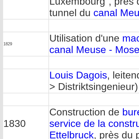
Luxembourg", près d
tunnel du
canal Meu
Utilisation d'une
mac
1829
canal Meuse - Mose
Louis Dagois
, leite
> Distriktsingenieur)
Construction de
bur
1830
service de la const
Ettelbruck
, près du 