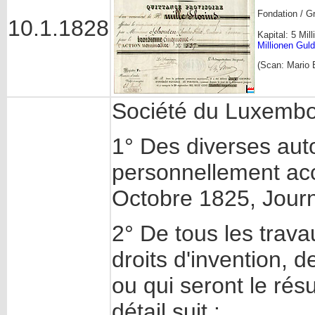
Fondation / G
10.1.1828
Kapital: 5 Mi
Millionen Gul
(Scan:
Mario 
Société du Luxemb
1° Des diverses auto
personnellement acc
Octobre 1825, Journa
2° De tous les trav
droits d'invention,
ou qui seront le résu
détail suit :