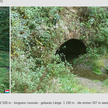
5)
2 528 m ; longueur creusée - gebaute Länge: 1 130 m ; die ersten 337 m ware