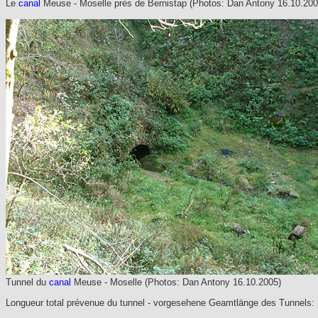
Le
canal
Meuse - Moselle près de Bernistap (Photos: Dan Antony 16.10.200
Tunnel du
canal
Meuse - Moselle (Photos: Dan Antony 16.10.2005)
Longueur total prévenue du tunnel - vorgesehene Geamtlänge des Tunnels: 