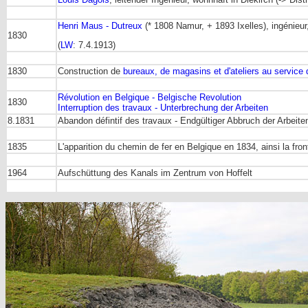
Henri Maus - Dutreux
(* 1808 Namur, + 1893 Ixelles), ingénieu
1830
(
LW
: 7.4.1913)
1830
Construction de
bureaux, de magasins et d'ateliers au service 
Révolution en Belgique - Belgische Revolution
1830
Interruption des travaux - Unterbrechung der Arbeiten
8.1831
Abandon défintif des travaux - Endgültiger Abbruch der Arbeite
1835
L'apparition du chemin de fer en Belgique en 1834, ainsi la fron
1964
Aufschüttung des Kanals im Zentrum von Hoffelt