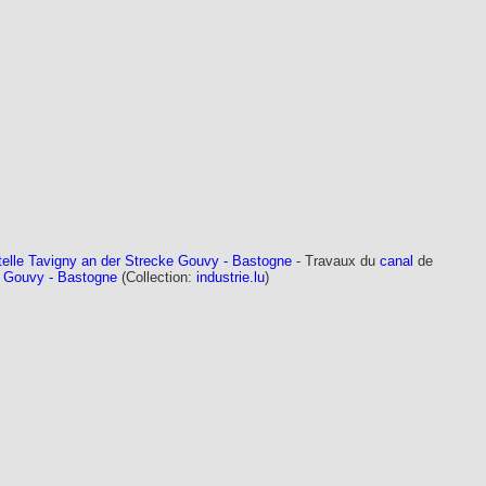
telle Tavigny an der Strecke Gouvy - Bastogne
- Travaux du
canal
de
ne Gouvy - Bastogne
(Collection:
industrie.lu
)