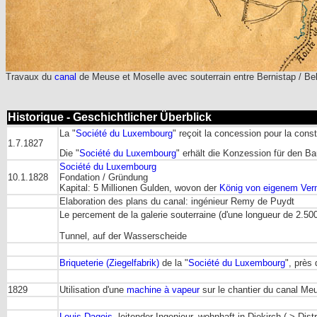
Travaux du
canal
de Meuse et Moselle avec souterrain entre Bernistap / Bel
Historique - Geschichtlicher Überblick
La "
Société du Luxembourg
" reçoit la concession pour la constr
1.7.1827
Die "
Société du Luxembourg
" erhält die Konzession für den B
Société du Luxembourg
10.1.1828
Fondation / Gründung
Kapital: 5 Millionen Gulden, wovon der
König von eigenem Verm
Elaboration des plans du canal: ingénieur Remy de Puydt
Le percement de la galerie souterraine (d'une longueur de 2.5
Tunnel, auf der Wasserscheide
Briqueterie (Ziegelfabrik)
de la "
Société du Luxembourg
", près
1829
Utilisation d'une
machine à vapeur
sur le chantier du canal Me
Louis Dagois
, leitender Ingenieur, wohnhaft in Diekirch (-> Dist