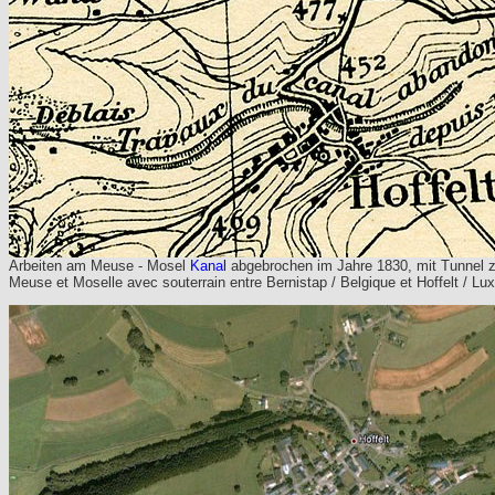
Arbeiten am Meuse - Mosel
Kanal
abgebrochen im Jahre 1830, mit Tunnel zw
Meuse et Moselle avec souterrain entre Bernistap / Belgique et Hoffelt / 