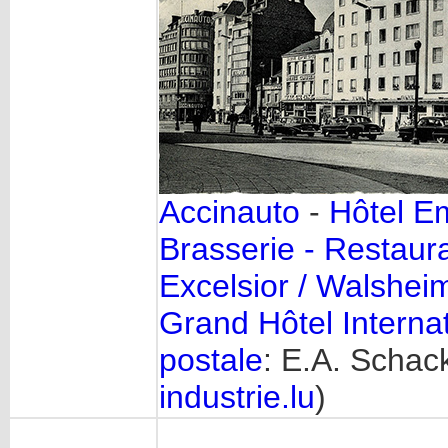
Accinauto
-
Hôtel E
Brasserie - Restau
Excelsior / Walshei
Grand Hôtel Internat
postale
: E.A. Schac
industrie.lu
)