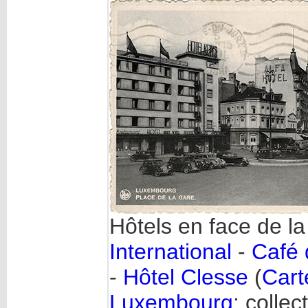
Hôtels en face de l
International
-
Café 
-
Hôtel Clesse
(
Cart
Luxembourg
; collec