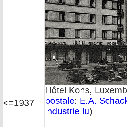
Hôtel Kons, Luxemb
postale
:
E.A. Schac
<=1937
industrie.lu
)