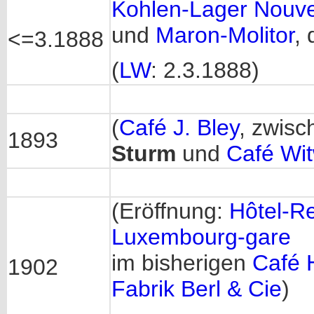
Kohlen-Lager Nouv
und
Maron-Molitor
,
<=3.1888
(
LW
: 2.3.1888)
(
Café J. Bley
, zwis
1893
Sturm
und
Café Wi
(Eröffnung:
Hôtel-Re
Luxembourg-gare
im bisherigen
Café 
1902
Fabrik Berl & Cie
)