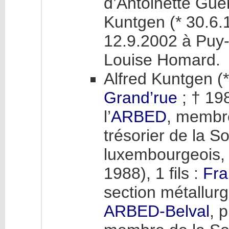
d’Antoinette Guer
Kuntgen (* 30.6.
12.9.2002 à Puy-
Louise Homard.
Alfred Kuntgen (
Grand’rue
; † 19
l’
ARBED
, membr
trésorier de la S
luxembourgeois, 
1988), 1 fils :
Fra
section métallur
ARBED-Belval
, 