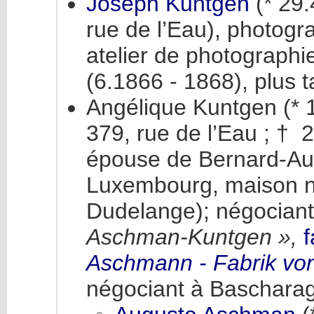
Joseph Kuntgen
(* 29
rue de l’Eau), photogra
atelier de photographi
(6.1866 - 1868), plus t
Angélique Kuntgen (* 
379, rue de l’Eau ; † 
épouse de Bernard-A
Luxembourg, maison n° 
Dudelange); négocian
Aschman-Kuntgen »,
f
Aschmann - Fabrik vo
négociant à Bascharag