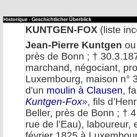
Historique - Geschichtlicher Überblick
KUNTGEN-FOX
(liste in
Jean-Pierre Kuntgen
ou
près de Bonn ; † 30.3.187
marchand, négociant, prop
Luxembourg, maison n° 37
d'un
moulin à Clausen
, f
Kuntgen-Fox
», fils d’He
Beller, près de Bonn ; †
rue de l’Eau), laboureur,
février 1825 à Luxembou