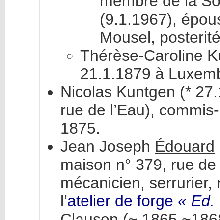
membre de la Soc
(9.1.1967), épou
Mousel, posterité
Thérèse-Caroline K
21.1.1879 à Luxembo
Nicolas Kuntgen (* 27
rue de l’Eau), commis-
1875.
Jean Joseph
Édouard
maison n° 379, rue de 
mécanicien, serrurier, 
l’
atelier de forge
« Ed.
Clausen (~ 1865 ~1868)