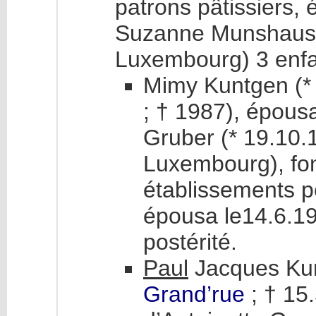
patrons pâtissiers,
Suzanne Munshausen
Luxembourg) 3 enfa
Mimy Kuntgen (*
; † 1987), épous
Gruber (* 19.10.
Luxembourg), fonc
établissements pén
épousa le14.6.1
postérité.
Paul
Jacques Kun
Grand’rue
; † 15.