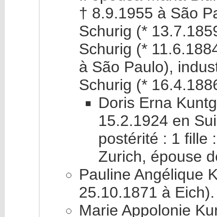
† 8.9.1955 à São P
Schurig (* 13.7.185
Schurig (* 11.6.188
à São Paulo), indust
Schurig (* 16.4.188
Doris Erna Kuntg
15.2.1924 en Sui
postérité : 1 fille
Zurich, épouse d
Pauline Angélique K
25.10.1871 à Eich).
Marie Appolonie Kun