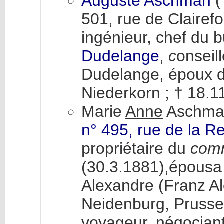
Auguste Aschman
(
501, rue de Clairef
ingénieur, chef du b
Dudelange
,
c
onseil
Dudelange, époux d
Niederkorn ; † 18.11
Marie
Anne
Aschman
n° 495, rue de la R
propriétaire du
com
(30.3.1881),épousa
Alexandre (Franz Al
Neidenburg, Prusse-
voyageur, négociant