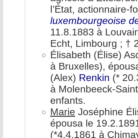
l’État, actionnaire-f
luxembourgeoise de 
11.8.1883 à Louvai
Echt, Limbourg ; † 2
Élisabeth (Élise) A
à Bruxelles), épous
(Alex)
Renkin
(* 20.
à Molenbeeck-Saint-
enfants.
Marie
Joséphine Éli
épousa le 19.2.189
(*4.4.1861 à Chimay