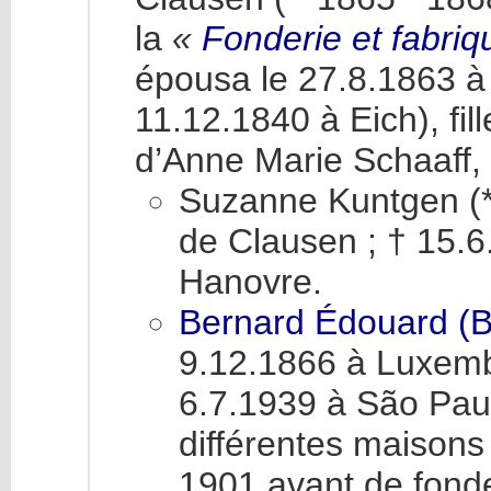
la
«
Fonderie et fabri
épousa le 27.8.1863 à E
11.12.1840 à Eich), fil
d’Anne Marie Schaaff, 
Suzanne Kuntgen (*
de Clausen ; † 15.6.
Hanovre.
Bernard Édouard (
9.12.1866 à Luxemb
6.7.1939 à São Paulo
différentes maison
1901 avant de fonde