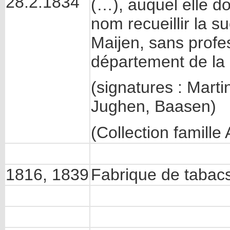
28.2.1834
(…), auquel elle d
nom recueillir la 
Maijen, sans prof
département de la 
(signatures : Mart
Jughen, Baasen)
(Collection famill
1816, 1839
Fabrique de tabacs