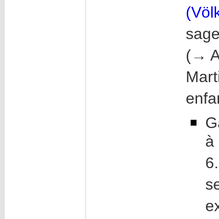
(Völ
sage
(→ A
Mart
enfa
G
à
6
s
e