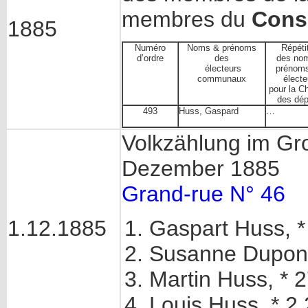
membres du
Cons
1885
Numéro
Noms & prénoms
Répéti
d’ordre
des
des nom
électeurs
prénom
communaux
électe
pour la C
des dép
493
Huss, Gaspard
…
Volkzählung im G
Dezember 1885
Grand-rue N° 46
1.12.1885
Gaspart Huss, *
Susanne Dupont
Martin Huss, * 
Louis Huss, * 2