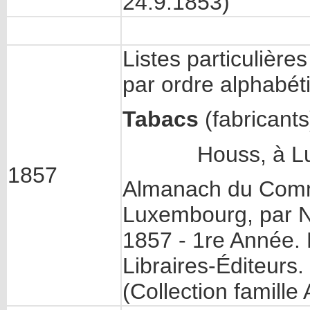
24.9.1853)
Listes particulièr
par ordre alphabét
Tabacs
(fabricants
Houss, à Lux
1857
Almanach du Com
Luxembourg, par N
1857 - 1re Année.
Libraires-Éditeurs.
(Collection famil