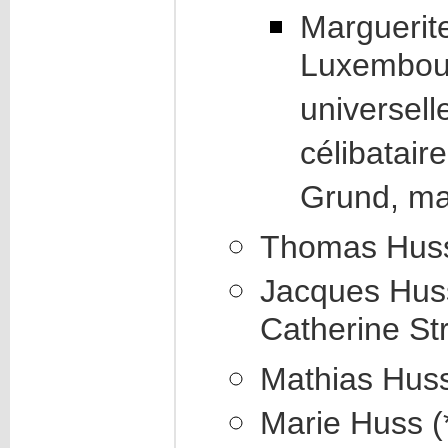
Marguerit
Luxembourg
universell
célibatair
Grund, ma
Thomas Huss 
Jacques Huss
Catherine Str
Mathias Huss
Marie Huss (