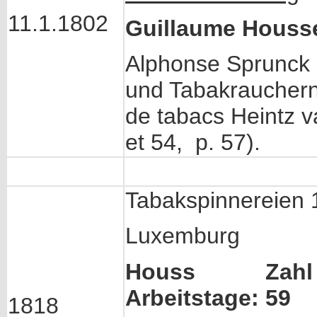
11.1.1802
Guillaume Housse
Alphonse Sprunck 
und Tabakrauchern
de tabacs Heintz v
et 54, p. 57).
Tabakspinnereien 
Luxemburg
Houss Zahl der
Arbeitstage: 59
1818