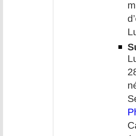
m
d
L
S
L
2
n
S
P
C