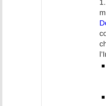
1
m
D
c
c
l’