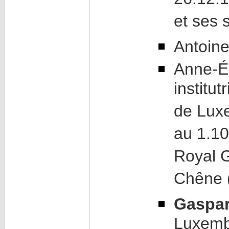
26.12.1
et ses 
Antoine
Anne-Él
institut
de Lux
au 1.10
Royal 
Chêne 
Gaspa
Luxembo