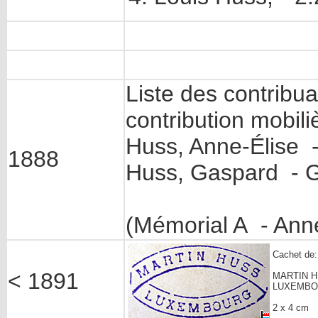
Liste des contribua
contribution mobili
Huss, Anne-Élise -
1888
Huss, Gaspard - Gr
(Mémorial A - Ann
Cachet de:
< 1891
MARTIN 
LUXEMB
2 x 4 cm