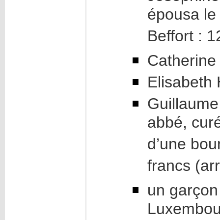
épousa le
Beffort : 1
Catherine
Elisabeth
Guillaume 
abbé, cur
d’une bour
francs (ar
un garçon
Luxembour