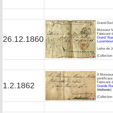
Grand-Duc
Monsieur M
Fabricant 
26.12.1860
Grand’ Rue
Luxembour
Lettre de 
(Collectio
A Monsieur
pontificaux,
Fabricant 
1.2.1862
Grande Ru
(
Hollande
)
(Collectio