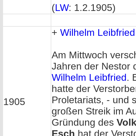
(
LW
: 1.2.1905)
+
Wilhelm Leibfried
Am Mittwoch versch
Jahren der Nestor 
Wilhelm Leibfried
. 
hatte der Verstorb
Proletariats, - und
1905
großen Streik im 
Gründung des
Vol
Esch
hat der Vers