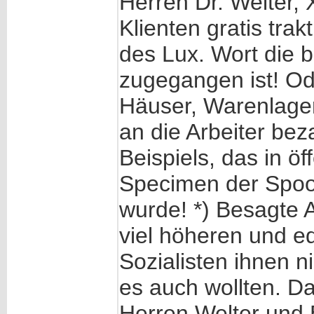
Herren Dr. Welter,
Klienten gratis tra
des Lux. Wort die 
zugegangen ist! Od
Häuser, Warenlager
an die Arbeiter bez
Beispiels, das in ö
Specimen der Spoo'
wurde! *) Besagte A
viel höheren und e
Sozialisten ihnen n
es auch wollten. D
Herren Welter und 