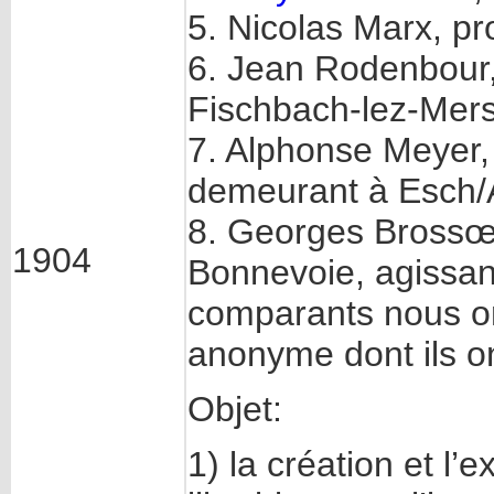
5. Nicolas Marx, pr
6. Jean Rodenbour,
Fischbach-lez-Mer
7. Alphonse Meyer,
demeurant à Esch/A
8. Georges Brossœr
1904
Bonnevoie, agissan
comparants nous on
anonyme dont ils ont
Objet:
1) la création et l’