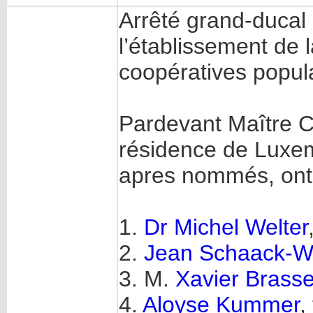
Arrêté grand-ducal 
l’établissement de
coopératives popula
Pardevant Maître Ch
résidence de Luxem
apres nommés, ont
1.
Dr Michel Welter
2.
Jean Schaack-Wi
3. M.
Xavier Brasse
4.
Aloyse Kummer
,