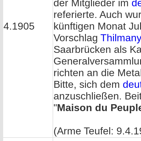
der Mitglieder im
d
referierte. Auch w
4.1905
künftigen Monat Jul
Vorschlag
Thilman
Saarbrücken als Ka
Generalversammlung
richten an die Meta
Bitte, sich dem
deu
anzuschließen. Beit
"
Maison du Peupl
(Arme Teufel: 9.4.