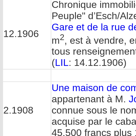
Chronique immobili
Peuple" d’Esch/Alze
Gare et de la rue d
12.1906
2
m
, est à vendre, 
tous renseignemen
(
LIL
: 14.12.1906)
Une maison de comm
appartenant à M.
J
2.1908
connue sous le no
acquise par le caba
45.500 francs plus 