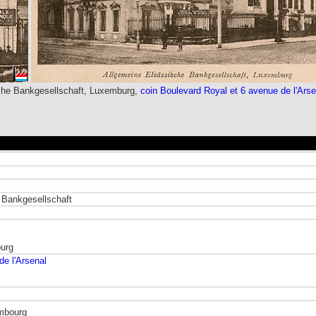
che Bankgesellschaft
, Luxemburg,
coin Boulevard Royal et 6 avenue de l'Arse
e
Bankgesellschaft
ourg
e l'Arsenal
embourg