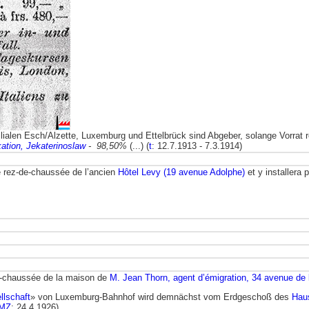
ilialen Esch/Alzette, Luxemburg und Ettelbrück sind Abgeber, solange Vorrat re
ation, Jekaterinoslaw
- 98,50%
(...) (
t
: 12.7.1913 - 7.3.1914)
 rez-de-chaussée de l’ancien
Hôtel Levy (19 avenue Adolphe)
et y installera
e-chaussée de la maison de
M. Jean Thorn, agent d’émigration, 34 avenue de
llschaft
» von Luxemburg-Bahnhof wird demnächst vom Erdgeschoß des
Hau
MZ
: 24.4.1926)