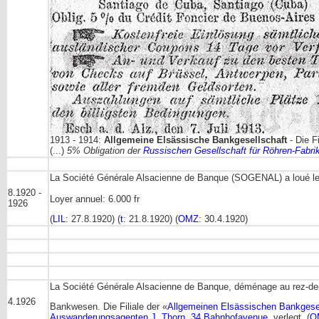
1913 - 1914:
Allgemeine Elsässische Bankgesellschaft
- Die F
(...)
5% Obligation der
Russischen Gesellschaft für Röhren-Fabrik
La Société Générale Alsacienne de Banque (SOGENAL) a loué le
8.1920 -
Loyer annuel: 6.000 fr
1926
(
LIL
: 27.8.1920) (
t
: 21.8.1920) (
OMZ
: 30.4.1920)
La Société Générale Alsacienne de Banque, déménage au rez-d
4.1926
Bankwesen. Die Filiale der «
Allgemeinen Elsässischen Bankgese
Auswanderungsagenten J. Thorn, 34 Bahnhofavenue
, verlegt. (
O