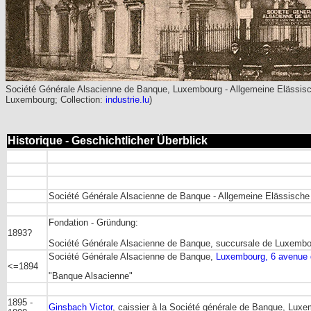
Société Générale Alsacienne de Banque, Luxembourg -
Allgemeine Elässis
Luxembourg; Collection:
industrie.lu
)
Historique - Geschichtlicher Überblick
Société Générale Alsacienne de Banque - Allgemeine Elässisch
Fondation - Gründung:
1893?
Société Générale Alsacienne de Banque, succursale de Luxemb
Société Générale Alsacienne de Banque,
Luxembourg, 6 avenue d
<=1894
"Banque Alsacienne"
1895 -
Ginsbach Victor
, caissier à la Société générale de Banque, Lux