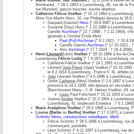
Marie Voelker, née Stadtfeld
(* 12.8.1856 à Weiler-la-
Bernkastel ; † 28.1.1903 à Luxembourg, 40, rue de la Po
rue Munster), garçon boucher, ouvrier abatteur.
Catherine Félicie Voelker
, (* 15.12.1864 à Luxembourg,
Mme Vve Martin Huss, 16, rue Philippe
)
épousa le 18.8
Gaspard (Gaston)
Huss
(* 20.8.1887 à Luxembourg
Suzanne (Sisy) Huss (* 1.10.1888 à Luxembourg,
Camille
Aschman
(* 22.7.1890 ; † 1.11.1964), ch
générale à
l’Institut Émile Metz
.
Paul (Pol) Aschman
(* 8.2.1921 ; † 10.8.19
Camille Gaston
Aschman
(* 17.10.1922 ; †
Alex
Aschman
(* 17.7.1924 ; † 19.4.2000)
Henri-
Léonard
(Léon)
Voelker
(* 29.10.1866 à Aix-la-Cha
Luxembourg
Félicie Ludig
(* 7.4.1871 à Luxembourg, ru
Catherine-Félicie Voelker (* 14.1.1891 à Luxembo
Léonard
Jean-Pierre
(Jippi) Voelker (* 10.10.1892 
le 8.2.1914 (Luxembourg - France 5 :4), athlète (c
Jean
Léonard Voelker (* 4.5.1896 à Luxembourg, 3
Ottilie
Catherine
(Niny) Voelker (* 2.6.1897 à Lux
prononcé le 14.2.1938, elle épousa en secondes 
Blanchisserie Manu - J.-B. Hames-Voelker,
24, r
Louis
Paul Folscheid (* 15.12.1919 à Luxem
Jeanne
Angèle
Voelker (* 15.3.1904 à Luxembourg
Luxembourg, 41, boulevard Extérieur ; † 6.1.1968
Marie Joséphine Voelker
(* 26.6 1868 à Luxembourg, Pf
Louise (Barbe
ou
Berthe) Voelker
(* 17.3.1871 à Luxem
Schmitz frères, constructions métalliques, Merl
)
Félicie Schmitz (* 28.5.1896 à Luxembourg, rue 
commerçant, postérité.
Léon Schmitz (* 4.11.1897 à Luxembourg, rue du