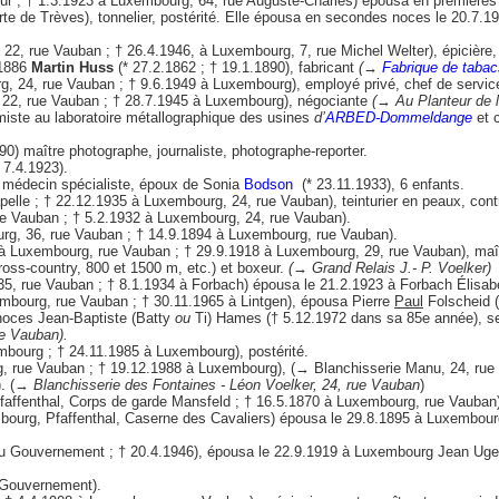
Tour ; † 1.3.1923 à Luxembourg, 64, rue Auguste-Charles) épousa en premièr
rte de Trèves), tonnelier, postérité. Elle épousa en secondes noces le 20.7
 22, rue Vauban ; † 26.4.1946, à Luxembourg, 7, rue Michel Welter), épiciè
.1886
Martin Huss
(* 27.2.1862 ; † 19.1.1890), fabricant
(→
Fabrique de tabac
, 24, rue Vauban ; † 9.6.1949 à Luxembourg), employé privé, chef de servic
 22, rue Vauban ; † 28.7.1945 à Luxembourg), négociante
(→ Au Planteur de l
imiste au laboratoire métallographique des usines
d’
ARBED-Dommeldange
et c
90) maître photographe, journaliste, photographe-reporter.
 7.4.1923).
, médecin spécialiste, époux de Sonia
Bodson
(* 23.11.1933), 6 enfants.
pelle ; † 22.12.1935 à Luxembourg, 24, rue Vauban), teinturier en peaux, contr
e Vauban ; † 5.2.1932 à Luxembourg, 24, rue Vauban).
urg, 36, rue Vauban ; † 14.9.1894 à Luxembourg, rue Vauban).
à Luxembourg, rue Vauban ; † 29.9.1918 à Luxembourg, 29, rue Vauban), maître-t
ross-country, 800 et 1500 m, etc.) et boxeur.
(→ Grand Relais J.- P. Voelker)
5, rue Vauban ; † 8.1.1934 à Forbach) épousa le 21.2.1923 à Forbach Élisabe
embourg, rue Vauban ; † 30.11.1965 à Lintgen), épousa Pierre
Paul
Folscheid 
noces Jean-Baptiste (Batty
ou
Ti) Hames († 5.12.1972 dans sa 85e année), se
ue Vauban).
bourg ; † 24.11.1985 à Luxembourg), postérité.
, rue Vauban ; † 19.12.1988 à Luxembourg), (→ Blanchisserie Manu, 24, rue 
). (→
Blanchisserie des Fontaines - Léon Voelker, 24, rue Vauban
)
affenthal, Corps de garde Mansfeld ; † 16.5.1870 à Luxembourg, rue Vauban)
bourg, Pfaffenthal, Caserne des Cavaliers) épousa le 29.8.1895 à Luxembou
du Gouvernement ; † 20.4.1946), épousa le 22.9.1919 à Luxembourg Jean Uge
 Gouvernement).