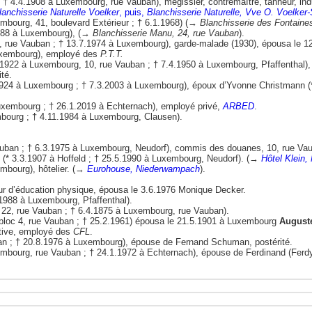
† 4.4.1908 à Luxembourg, rue Vauban), mégissier, contremaître, tanneur, in
lanchisserie Naturelle Voelker
, puis,
Blanchisserie Naturelle, Vve O. Voelke
mbourg, 41, boulevard Extérieur ; † 6.1.1968) (→
Blanchisserie des Fontaine
1988 à Luxembourg), (→
Blanchisserie Manu, 24, rue Vauban
).
, rue Vauban ; † 13.7.1974 à Luxembourg), garde-malade (1930), épousa le 
Luxembourg), employé des
P.T.T.
.1922 à Luxembourg, 10, rue Vauban ; † 7.4.1950 à Luxembourg, Pfaffenthal)
ité.
1924 à Luxembourg ; † 7.3.2003 à Luxembourg), époux d’Yvonne Christmann (
xembourg ; † 26.1.2019 à Echternach), employé privé,
ARBED
.
bourg ; † 4.11.1984 à Luxembourg, Clausen).
uban ; † 6.3.1975 à Luxembourg, Neudorf), commis des douanes, 10, rue Vauban
 (* 3.3.1907 à Hoffeld ; † 25.5.1990 à Luxembourg, Neudorf). (→
Hôtel Klein
embourg), hôtelier. (→
Eurohouse, Niederwampach
).
eur d’éducation physique, épousa le 3.6.1976 Monique Decker.
.1988 à Luxembourg, Pfaffenthal).
22, rue Vauban ; † 6.4.1875 à Luxembourg, rue Vauban).
bloc 4, rue Vauban ; † 25.2.1961) épousa le 21.5.1901 à Luxembourg
August
tive, employé des
CFL
.
ban ; † 20.8.1976 à Luxembourg), épouse de Fernand Schuman, postérité.
mbourg, rue Vauban ; † 24.1.1972 à Echternach), épouse de Ferdinand (Ferdy) 