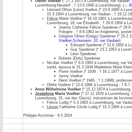
Othon Voelker
(* 27.2.1873 à Luxembourg, rue Vauban ; 
Luxembourg-Neudorf ; † 13.6.1946 à Luxembourg).
(→
B
Léonard Othon (Léon) Voelker (* 23.9.1900 à Luxe
15.3.1904 à Luxembourg, rue Vauban ; † 19.12.
Félicie
Marie Voelker (* 16.10.1901 à Luxembourg
Luxembourg, 19, rue Élisabeth ; † 29.8.1959 à 
Jeanny Catherine Félicie Spedener (* 29.8
Pologne ; † 8.8.1963 en Angleterre), postér
Grégoire Othon (Gregy) Spedener (* 25.2.
Voelker-Schumann, 10, rue Vauban
)
Édouard Spedener (* 21.6.1950 à Lu
Guy Spedener (* 23.2.1953 à Luxem
Léon Spedener.
Dolores (Doly) Spedener.
Nicolas Voelker (* 6.6.1903 à Luxembourg, rue Va
santé, épousa le 31.3.1934 Madeleine Marie Klein
Pierre Voelker (* 1938 ; † 16.1.1977 à Lux
Jenny Voelker.
Henri Voelker (* 1945 ; † 1.1998), profess
Ottilie Voelker (* 22.6.1906 à Luxembourg ; † 8.7
Anne Wilhelmine Voelker
(* 15.12.1874 à Luxembourg, 
Joséphine
Marie Voelker
(* 27.12.1876 à Luxembourg, 
Luxembourg, 15, rue des Glacis), mécanicien de locomo
Félicie Ludig (* 5.3.1903 à Luxembourg, rue Vau
Léonie
Catherine Cécile Ludig (* 15.3.1904 à Luxe
Philippe Aschman - 9.5.2024