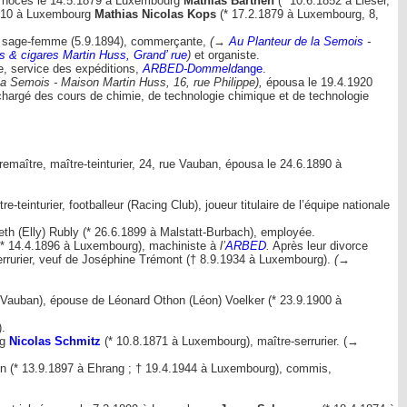
es noces le 14.5.1879 à Luxembourg
Mathias Barthen
(* 10.6.1852 à Lieser,
.1910 à Luxembourg
Mathias Nicolas Kops
(* 17.2.1879 à Luxembourg, 8,
re, sage-femme (5.9.1894), commerçante,
(→
Au Planteur de la Semois
-
s & cigares Martin Huss, Grand’ rue
)
et organiste.
e, service des expéditions,
ARBED-Dommeld
ange
.
a Semois - Maison Martin Huss, 16, rue Philippe),
épousa le 19.4.1920
hargé des cours de chimie, de technologie chimique et de technologie
emaître, maître-teinturier, 24, rue Vauban, épousa le 24.6.1890 à
einturier, footballeur (Racing Club), joueur titulaire de l’équipe nationale
th (Elly) Rubly (* 26.6.1899 à Malstatt-Burbach), employée.
(* 14.4.1896 à Luxembourg), machiniste à
l’
ARBED
.
Après leur divorce
rrurier, veuf de Joséphine Trémont († 8.9.1934 à Luxembourg).
(→
Vauban), épouse de Léonard Othon (Léon) Voelker (* 23.9.1900 à
.
rg
Nicolas Schmitz
(* 10.8.1871 à Luxembourg), maître-serrurier. (→
n (* 13.9.1897 à Ehrang ; † 19.4.1944 à Luxembourg), commis,