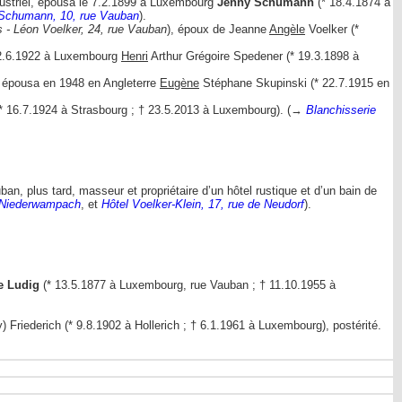
dustriel, épousa le 7.2.1899 à Luxembourg
Jenny Schumann
(* 18.4.1874 à
r-Schumann, 10, rue Vauban
).
s - Léon Voelker, 24, rue Vauban
), époux de Jeanne
Angèle
Voelker (*
12.6.1922 à Luxembourg
Henri
Arthur Grégoire Spedener (* 19.3.1898 à
, épousa en 1948 en Angleterre
Eugène
Stéphane Skupinski (* 22.7.1915 en
* 16.7.1924 à Strasbourg ; † 23.5.2013 à Luxembourg). (→
Blanchisserie
, plus tard, masseur et propriétaire d’un hôtel rustique et d’un bain de
, Niederwampach
, et
Hôtel Voelker-Klein, 17, rue de Neudorf
).
e Ludig
(* 13.5.1877 à Luxembourg, rue Vauban ; † 11.10.1955 à
Friederich (* 9.8.1902 à Hollerich ; † 6.1.1961 à Luxembourg), postérité.