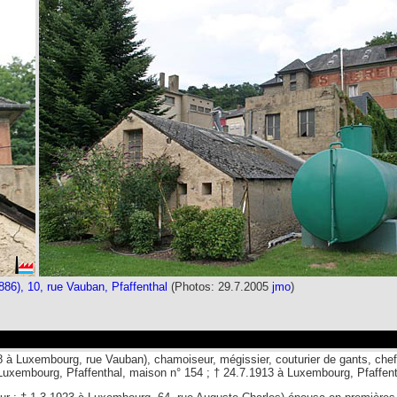
86), 10, rue Vauban, Pfaffenthal
(Photos: 29.7.2005
jmo
)
8 à Luxembourg, rue Vauban), chamoiseur, mégissier, couturier de gants, chef
Luxembourg, Pfaffenthal, maison n° 154 ; † 24.7.1913 à Luxembourg, Pfaffent