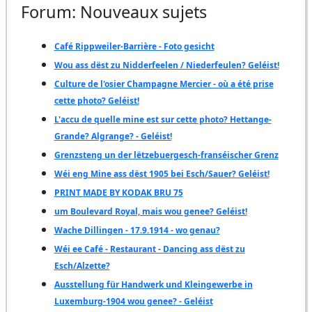
Forum: Nouveaux sujets
Café Rippweiler-Barrière - Foto gesicht
Wou ass dëst zu Nidderfeelen / Niederfeulen? Geléist!
Culture de l'osier Champagne Mercier - où a été prise
cette photo? Geléist!
L'accu de quelle mine est sur cette photo? Hettange-
Grande? Algrange? - Geléist!
Grenzsteng un der lëtzebuergesch-franséischer Grenz
Wéi eng Mine ass dëst 1905 bei Esch/Sauer? Geléist!
PRINT MADE BY KODAK BRU 75
um Boulevard Royal, mais wou genee? Geléist!
Wache Dillingen - 17.9.1914 - wo genau?
Wéi ee Café - Restaurant - Dancing ass dëst zu
Esch/Alzette?
Ausstellung für Handwerk und Kleingewerbe in
Luxemburg-1904 wou genee? - Geléist