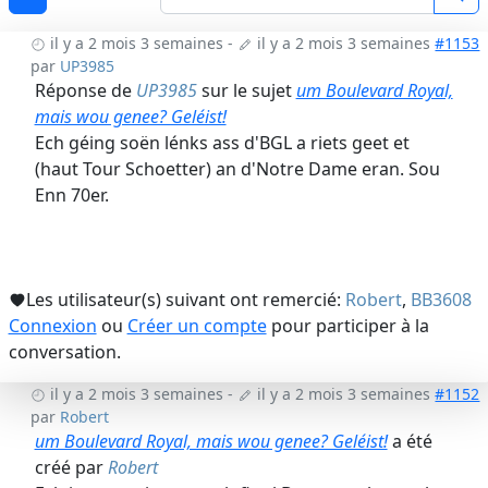
il y a 2 mois 3 semaines
-
il y a 2 mois 3 semaines
#1153
par
UP3985
Réponse de
UP3985
sur le sujet
um Boulevard Royal,
mais wou genee? Geléist!
Ech géing soën lénks ass d'BGL a riets geet et
(haut Tour Schoetter) an d'Notre Dame eran. Sou
Enn 70er.
Les utilisateur(s) suivant ont remercié:
Robert
,
BB3608
Connexion
ou
Créer un compte
pour participer à la
conversation.
il y a 2 mois 3 semaines
-
il y a 2 mois 3 semaines
#1152
par
Robert
um Boulevard Royal, mais wou genee? Geléist!
a été
créé par
Robert