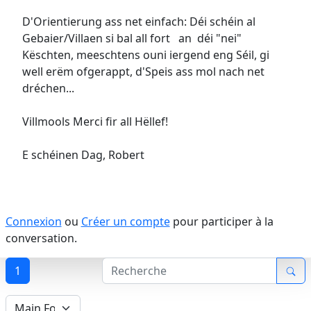
D'Orientierung ass net einfach: Déi schéin al
Gebaier/Villaen si bal all fort an déi "nei"
Këschten, meeschtens ouni iergend eng Séil, gi
well erëm ofgerappt, d'Speis ass mol nach net
dréchen...
Villmools Merci fir all Hëllef!
E schéinen Dag, Robert
Connexion
ou
Créer un compte
pour participer à la
conversation.
1