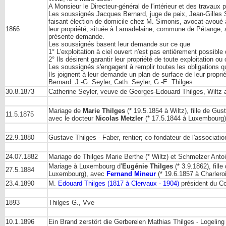
A Monsieur le Directeur-général de l'intérieur et des travaux p
Les soussignés Jacques Bernard, juge de paix, Jean-Gilles Se
faisant élection de domicile chez M. Simonis, avocat-avoué à
1866
leur propriété, située à Lamadelaine, commune de Pétange, au
présente demande.
Les soussignés basent leur demande sur ce que
1° L'exploitation à ciel ouvert n'est pas entièrement possible d
2° Ils désirent garantir leur propriété de toute exploitation o
Les soussignés s'engagent à remplir toutes les obligations qui
Ils joignent à leur demande un plan de surface de leur proprié
Bernard. J.-G. Seyler, Cath. Seyler, G.-E. Thilges.
30.8.1873
Catherine Seyler, veuve de Georges-Edouard Thilges, Wiltz a
Mariage de
Marie Thilges
(* 19.5.1854 à Wiltz), fille de Gu
11.5.1875
avec le docteur
Nicolas Metzler
(* 17.5.1844 à Luxembourg)
22.9.1880
Gustave Thilges - Faber, rentier; co-fondateur de l'associati
24.07.1882
Mariage de Thilges Marie Berthe (* Wiltz) et Schmelzer Anto
Mariage à Luxembourg d’
Eugénie Thilges
(* 3.9.1862), fil
27.5.1884
Luxembourg), avec
Fernand Mineur
(* 19.6.1857 à Charlero
23.4.1890
M.
Edouard Thilges (1817 à Clervaux - 1904)
président du Co
1893
Thilges G., Vve
10.1.1896
Ein Brand zerstört die Gerbereien Mathias Thilges - Logelin