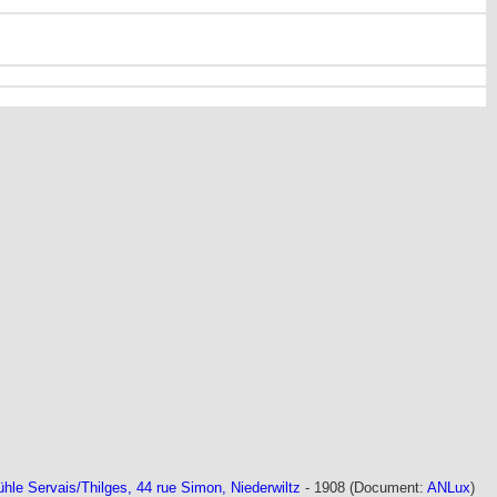
hle Servais/Thilges
, 44 rue Simon, Niederwiltz
- 1908 (Document:
ANLux
)