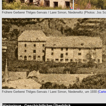
Frühere Gerberei Thilges-Servais / Larei Simon, Niederwiltz (Photos: Jos S
Frühere Gerberei Thilges-Servais / Larei Simon, Niederwiltz, um 1930 (
Carte
Historique - Geschichtlicher Überblick