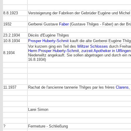
8.8.1923
Versteigerung der Fabriken der Gebrüder Eugène und Michel
1932
Gerberei Gustave
Faber
(Gustave Thilges - Faber) an der Brü
23.2.1934
Décès d'Eugène Thilges
10.8.1934
Prosper Huberty-Schmit
kauft die alte Gerberei Eugène Thil
Vor kurzem ging ein Teil des
Wiltzer Schlosses
durch Freihan
Herrn Prosper Huberty-Schmit, zurzeit Apotheker in Ulflingen
8.1934
Niederwiltz angekauft. Sie sollen abgetragen und durch ein 
16.8.1934)
11.1937
Rachat de l'ancienne tannerie Thilges par les frères
Clarens
,
Larei Simon
?
Fermeture - Schließung