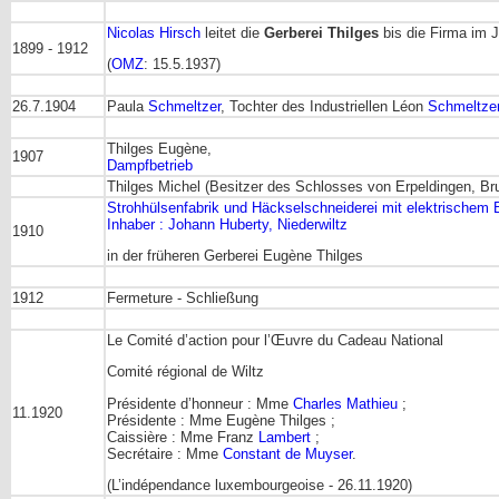
Nicolas Hirsch
leitet die
Gerberei Thilges
bis die Firma im J
1899 - 1912
(
OMZ
: 15.5.1937)
26.7.1904
Paula
Schmeltzer
, Tochter des Industriellen Léon
Schmeltze
Thilges Eugène,
1907
Dampfbetrieb
Thilges Michel (Besitzer des Schlosses von Erpeldingen, Br
Strohhülsenfabrik und Häckselschneiderei mit elektrischem B
Inhaber : Johann Huberty, Niederwiltz
1910
in der früheren Gerberei Eugène Thilges
1912
Fermeture - Schließung
Le Comité d’action pour l’Œuvre du Cadeau National
Comité régional de Wiltz
Présidente d’honneur : Mme
Charles Mathieu
;
11.1920
Présidente : Mme Eugène Thilges ;
Caissière : Mme Franz
Lambert
;
Secrétaire : Mme
Constant de Muyser
.
(L’indépendance luxembourgeoise - 26.11.1920)