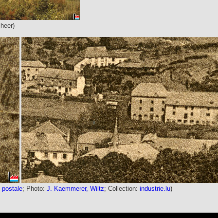
cheer
)
 postale
; Photo:
J. Kaemmerer, Wiltz
; Collection:
industrie.lu
)