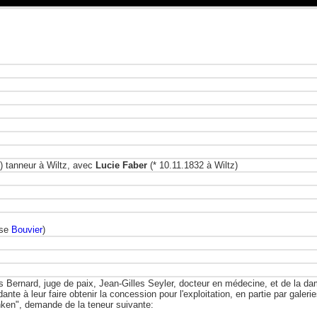
) tanneur à Wiltz, avec
Lucie Faber
(* 10.11.1832 à Wiltz)
èse
Bouvier
)
Bernard, juge de paix, Jean-Gilles Seyler, docteur en médecine, et de la dam
nte à leur faire obtenir la concession pour l'exploitation, en partie par galeri
ken", demande de la teneur suivante: