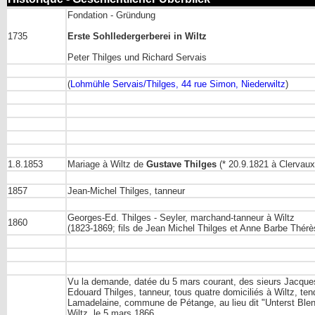
Fondation - Gründung
1735
Erste Sohlledergerberei in Wiltz
Peter Thilges und Richard Servais
(
Lohmühle Servais/Thilges
, 44 rue Simon, Niederwiltz
)
1.8.1853
Mariage à Wiltz de
Gustave Thilges
(* 20.9.1821 à Clervaux
1857
Jean-Michel Thilges, tanneur
Georges-Ed. Thilges - Seyler, marchand-tanneur à Wiltz
1860
(1823-1869; fils de Jean Michel Thilges et Anne Barbe Thér
Vu la demande, datée du 5 mars courant, des sieurs Jacques 
Edouard Thilges, tanneur, tous quatre domiciliés à Wiltz, tenda
Lamadelaine, commune de Pétange, au lieu dit "Unterst Blen
Wiltz, le 5 mars 1866.