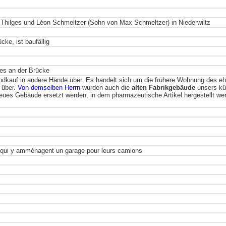
 Thilges und Léon Schmeltzer (Sohn von Max Schmeltzer) in Niederwiltz
cke, ist baufällig
ges an der Brücke
dkauf in andere Hände über. Es handelt sich um die frühere Wohnung des eh
über.
Von demselben Herrn
wurden auch die
alten Fabrikgebäude
unsers kür
neues Gebäude ersetzt werden, in dem pharmazeutische Artikel hergestellt wer
 qui y amménagent un garage pour leurs camions