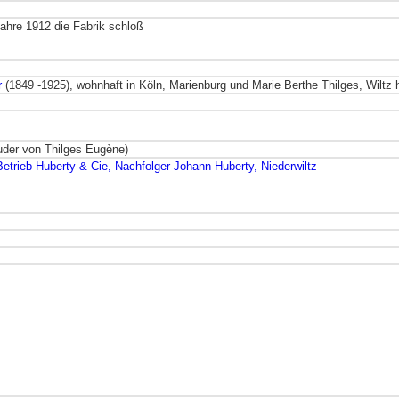
ahre 1912 die Fabrik schloß
r
(1849 -1925), wohnhaft in Köln, Marienburg und Marie Berthe Thilges, Wiltz 
uder von Thilges Eugène)
etrieb Huberty & Cie, Nachfolger Johann Huberty, Niederwiltz