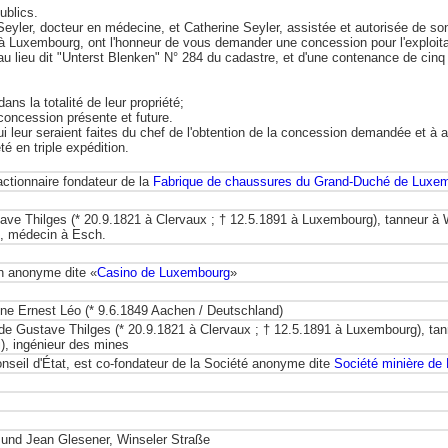
ublics.
yler, docteur en médecine, et Catherine Seyler, assistée et autorisée de son
 Luxembourg, ont l'honneur de vous demander une concession pour l'exploitatio
 lieu dit "Unterst Blenken" N° 284 du cadastre, et d'une contenance de cinq he
ans la totalité de leur propriété;
u concession présente et future.
 leur seraient faites du chef de l'obtention de la concession demandée et à acq
té en triple expédition.
ctionnaire fondateur de la
Fabrique de chaussures du Grand-Duché de Luxem
stave Thilges (* 20.9.1821 à Clervaux ; † 12.5.1891 à Luxembourg), tanneur à 
, médecin à Esch.
on anonyme dite «
Casino de Luxembourg
»
ine Ernest Léo (* 9.6.1849 Aachen / Deutschland)
le de Gustave Thilges (* 20.9.1821 à Clervaux ; † 12.5.1891 à Luxembourg), tan
i), ingénieur des mines
nseil d'État, est co-fondateur de la Société anonyme dite
Société minière de 
g und Jean Glesener, Winseler Straße