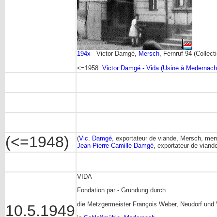
194x
- Victor Damgé,
Mersch
, Fernruf 94 (Collect
<=1958:
Victor Damgé - Vida (Usine à Medernach
(<=1948)
(
Vic. Damgé
, exportateur de viande, Mersch, mem
Jean-Pierre Camille Damgé
, exportateur de vian
VIDA
Fondation par - Gründung durch
die Metzgermeister François Weber, Neudorf und
10.5.1949