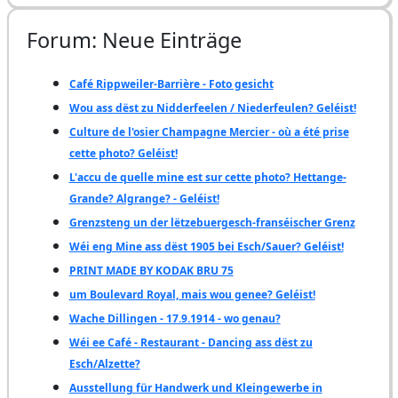
Forum: Neue Einträge
Café Rippweiler-Barrière - Foto gesicht
Wou ass dëst zu Nidderfeelen / Niederfeulen? Geléist!
Culture de l'osier Champagne Mercier - où a été prise
cette photo? Geléist!
L'accu de quelle mine est sur cette photo? Hettange-
Grande? Algrange? - Geléist!
Grenzsteng un der lëtzebuergesch-franséischer Grenz
Wéi eng Mine ass dëst 1905 bei Esch/Sauer? Geléist!
PRINT MADE BY KODAK BRU 75
um Boulevard Royal, mais wou genee? Geléist!
Wache Dillingen - 17.9.1914 - wo genau?
Wéi ee Café - Restaurant - Dancing ass dëst zu
Esch/Alzette?
Ausstellung für Handwerk und Kleingewerbe in