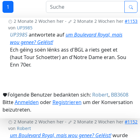
1
2 Monate 2 Wochen her
-
2 Monate 2 Wochen her
#1153
von
UP3985
UP3985
antwortete auf
um Boulevard Royal, mais
wou genee? Geléist!
Ech géing soën lénks ass d'BGL a riets geet et
(haut Tour Schoetter) an d'Notre Dame eran. Sou
Enn 70er.
Folgende Benutzer bedankten sich:
Robert
,
BB3608
Bitte
Anmelden
oder
Registrieren
um der Konversation
beizutreten.
2 Monate 2 Wochen her
-
2 Monate 2 Wochen her
#1152
von
Robert
um Boulevard Royal, mais wou genee? Geléist!
wurde