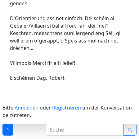
genee?
D'Orientierung ass net einfach: Déi schéin al
Gebaier/Villaen si bal all fort an déi "nei"
Këschten, meeschtens ouni iergend eng Séil, gi
well erëm ofgerappt, d'Speis ass mol nach net
dréchen...
Villmools Merci fir all Hëllef!
E schéinen Dag, Robert
Bitte
Anmelden
oder
Registrieren
um der Konversation
beizutreten.
1