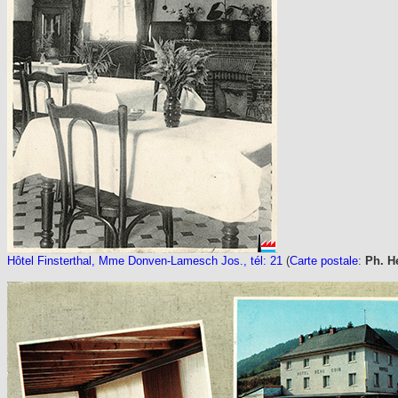
Hôtel Finsterthal, Mme Donven-Lamesch Jos., tél: 21
(
Carte postale
:
Ph. H