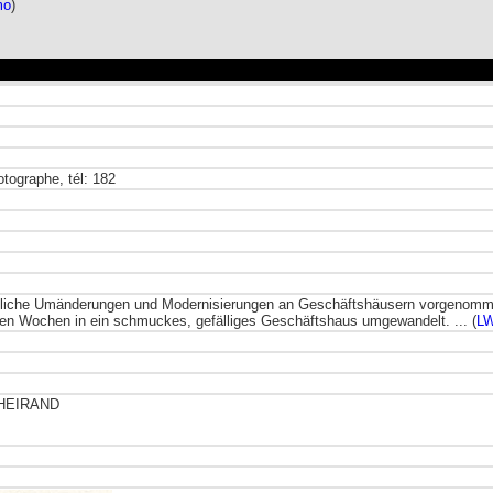
mo
)
otographe, tél: 182
bauliche Umänderungen und Modernisierungen an Geschäftshäusern vorgenomm
hen Wochen in ein schmuckes, gefälliges Geschäftshaus umgewandelt. ... (
L
e HEIRAND