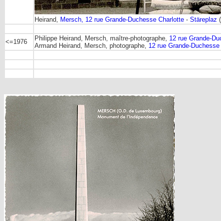
Heirand,
Mersch, 12 rue Grande-Duchesse Charlotte
-
Stäreplaz
Philippe Heirand, Mersch, maître-photographe,
12 rue Grande-Du
<=1976
Armand Heirand, Mersch, photographe,
12 rue Grande-Duchesse 