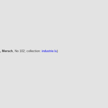
e, Mersch
, No 102; collection:
industrie.lu
)