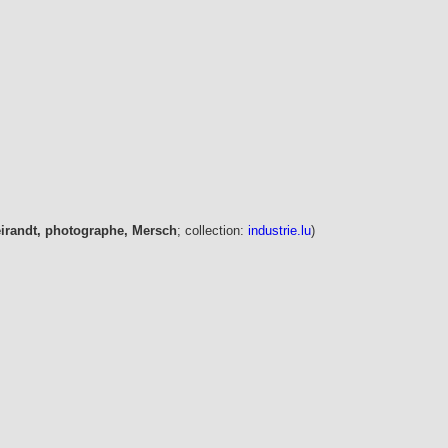
eirandt, photographe, Mersch
; collection:
industrie.lu
)