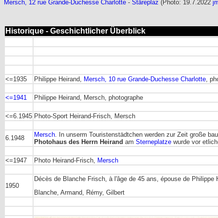
Mersch, 12 rue Grande-Duchesse Charlotte
-
Stäreplaz
(Photo: 19.7.2022
j
Historique - Geschichtlicher Überblick
<=1935
Philippe Heirand,
Mersch, 10 rue Grande-Duchesse Charlotte
, ph
<=1941
Philippe Heirand, Mersch, photographe
<=6.1945
Photo-Sport Heirand-Frisch, Mersch
Mersch
. In unserm Touristenstädtchen werden zur Zeit große 
6.1948
Photohaus des Herrn Heirand
am
Sterneplatze
wurde vor etlic
<=1947
Photo Heirand-Frisch,
Mersch
Décès de Blanche Frisch, à l'âge de 45 ans, épouse de Philipp
1950
Blanche, Armand, Rémy, Gilbert