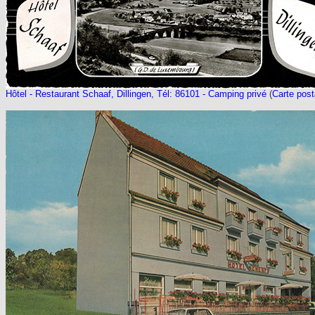
Hôtel - Restaurant Schaaf, Dillingen, Tél: 86101 - Camping privé
(
Carte post