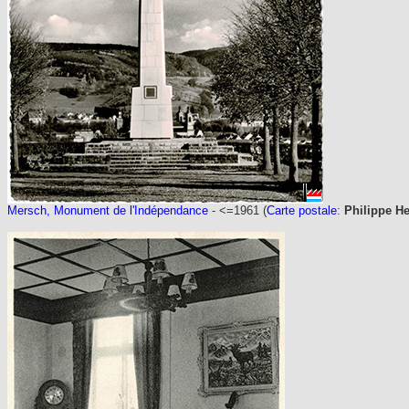
Mersch, Monument de l'Indépendance
- <=1961 (
Carte postale
:
Philippe H