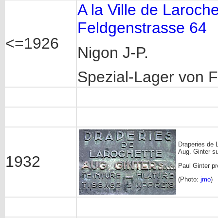
A la Ville de Laroch
Feldgenstrasse 64
<=1926
Nigon J-P.
Spezial-Lager von F
Draperies de 
Aug. Ginter s
1932
Paul Ginter pr
(Photo:
jmo
)