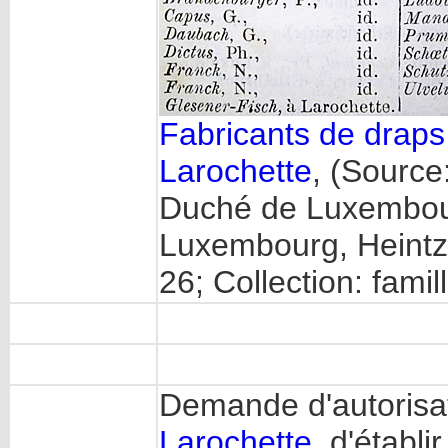
Fabricants de draps
Larochette
, (Sourc
Duché de Luxembour
Luxembourg, Heintzé
26; Collection: fam
Demande d'autorisat
Larochette
, d'établ