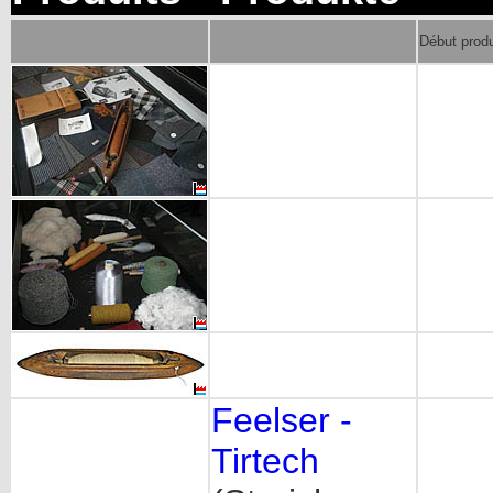
Début prod
Feelser -
Tirtech