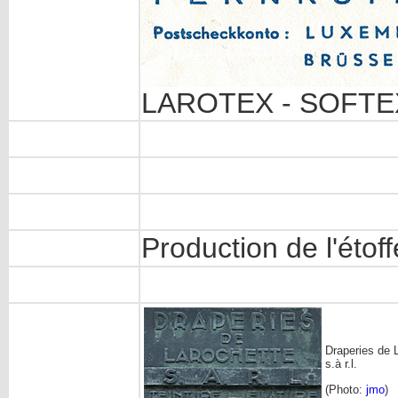
LAROTEX - SOFTEX 
Production de l'étof
Draperies de 
s.à r.l.
(Photo:
jmo
)