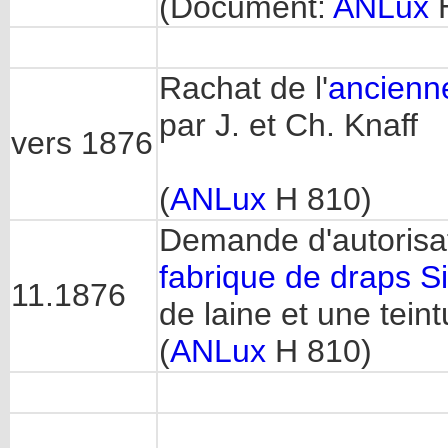
(Document:
ANLux
H
Rachat de l'
ancienne
par J. et Ch. Knaff
vers 1876
(
ANLux
H 810)
Demande d'autorisati
fabrique de draps S
11.1876
de laine et une teint
(
ANLux
H 810)