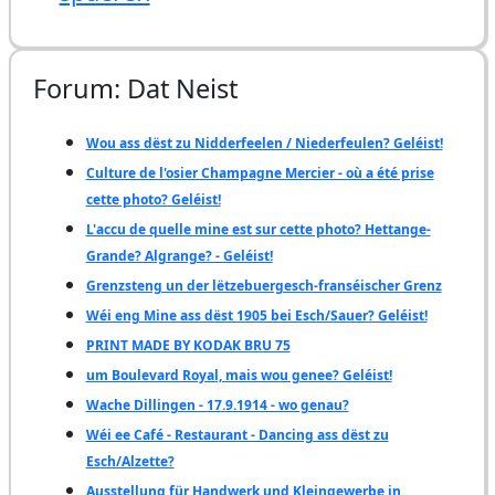
Forum: Dat Neist
Wou ass dëst zu Nidderfeelen / Niederfeulen? Geléist!
Culture de l'osier Champagne Mercier - où a été prise
cette photo? Geléist!
L'accu de quelle mine est sur cette photo? Hettange-
Grande? Algrange? - Geléist!
Grenzsteng un der lëtzebuergesch-franséischer Grenz
Wéi eng Mine ass dëst 1905 bei Esch/Sauer? Geléist!
PRINT MADE BY KODAK BRU 75
um Boulevard Royal, mais wou genee? Geléist!
Wache Dillingen - 17.9.1914 - wo genau?
Wéi ee Café - Restaurant - Dancing ass dëst zu
Esch/Alzette?
Ausstellung für Handwerk und Kleingewerbe in