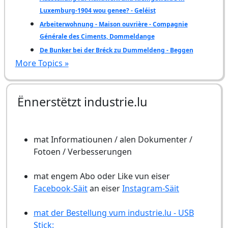
Luxemburg-1904 wou genee? - Geléist
Arbeiterwohnung - Maison ouvrière - Compagnie
Générale des Ciments, Dommeldange
De Bunker bei der Bréck zu Dummeldeng - Beggen
More Topics »
Ënnerstëtzt industrie.lu
mat Informatiounen / alen Dokumenter /
Fotoen / Verbesserungen
mat engem Abo oder Like vun eiser
Facebook-Säit
an eiser
Instagram-Säit
mat der Bestellung vum industrie.lu - USB
Stick: