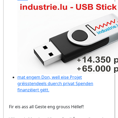
mat engem Don, well eise Projet
gréisstendeels duerch privat Spenden
finanzéiert gëtt.
Fir eis ass all Geste eng grouss Hëllef!