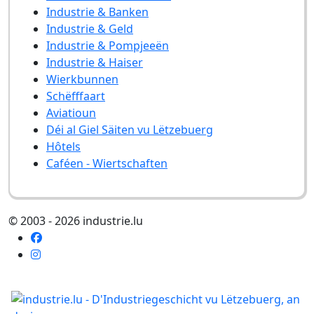
Industrie & Banken
Industrie & Geld
Industrie & Pompjeeën
Industrie & Haiser
Wierkbunnen
Schëfffaart
Aviatioun
Déi al Giel Säiten vu Lëtzebuerg
Hôtels
Caféen - Wiertschaften
© 2003 - 2026 industrie.lu