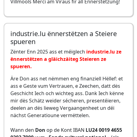
Villmools Merci am Viraus fir all Ënnerstëtzung!
industrie.lu ënnerstëtzen a Steiere
spueren
Zënter Enn 2025 ass et méiglech
industrie.lu ze
ënnerstëtzen a gläichzäiteg Steieren ze
spueren.
Äre Don ass net nëmmen eng finanziell Hëllef: et
ass e Geste vum Vertrauen, e Zeechen, datt dës
Geschicht Iech och wichteg ass. Dank Iech kënne
mir dës Schätz weider sécheren, presentéieren,
deelen an dës lieweg Vergaangenheet un déi
nächst Generatioune vermëttelen.
Wann den
Don
op de Kont IBAN
LU24 0019 4655