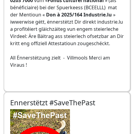
0203 7000
vum «
Fonds culturel national
» (als
bénéficiaire) bei der Spuerkeess (BCEELLL) mat
der Mentioun «
Don à 2025/164 Industrie.lu
»
iwwerwise gëtt, ënnerstëtzt Dir direkt industrie.lu
a profitéiert gläichzäiteg vun engem steierleche
Virdeel: Äre Bäitrag ass steierlech ofsetzbar an Dir
kritt eng offiziell Attestatioun zougeschéckt.
All Ënnerstëtzung zielt - Villmools Merci am
Viraus !
Ennerstëtzt #SaveThePast