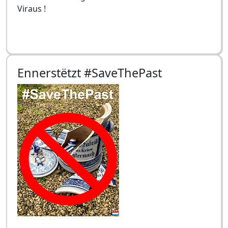
Viraus !
Ennerstëtzt #SaveThePast