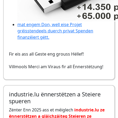
mat engem Don, well eise Projet
gréisstendeels duerch privat Spenden
finanzéiert gëtt.
Fir eis ass all Geste eng grouss Hëllef!
Villmools Merci am Viraus fir all Ënnerstëtzung!
industrie.lu ënnerstëtzen a Steiere
spueren
Zënter Enn 2025 ass et méiglech
industrie.lu ze
ënnerstëtzen a gläichzäiteg Steieren ze