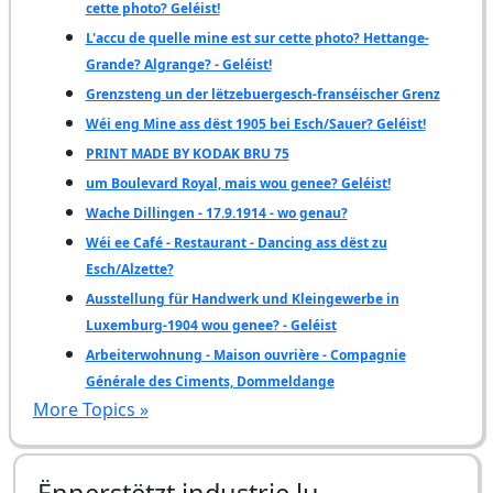
cette photo? Geléist!
L'accu de quelle mine est sur cette photo? Hettange-
Grande? Algrange? - Geléist!
Grenzsteng un der lëtzebuergesch-franséischer Grenz
Wéi eng Mine ass dëst 1905 bei Esch/Sauer? Geléist!
PRINT MADE BY KODAK BRU 75
um Boulevard Royal, mais wou genee? Geléist!
Wache Dillingen - 17.9.1914 - wo genau?
Wéi ee Café - Restaurant - Dancing ass dëst zu
Esch/Alzette?
Ausstellung für Handwerk und Kleingewerbe in
Luxemburg-1904 wou genee? - Geléist
Arbeiterwohnung - Maison ouvrière - Compagnie
Générale des Ciments, Dommeldange
More Topics »