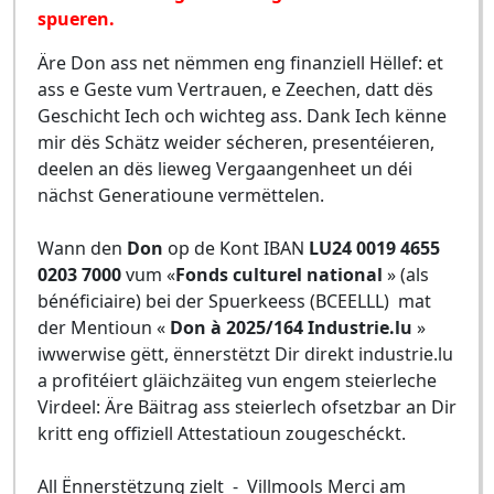
spueren.
Äre Don ass net nëmmen eng finanziell Hëllef: et
ass e Geste vum Vertrauen, e Zeechen, datt dës
Geschicht Iech och wichteg ass. Dank Iech kënne
mir dës Schätz weider sécheren, presentéieren,
deelen an dës lieweg Vergaangenheet un déi
nächst Generatioune vermëttelen.
Wann den
Don
op de Kont IBAN
LU24 0019 4655
0203 7000
vum «
Fonds culturel national
» (als
bénéficiaire) bei der Spuerkeess (BCEELLL) mat
der Mentioun «
Don à 2025/164 Industrie.lu
»
iwwerwise gëtt, ënnerstëtzt Dir direkt industrie.lu
a profitéiert gläichzäiteg vun engem steierleche
Virdeel: Äre Bäitrag ass steierlech ofsetzbar an Dir
kritt eng offiziell Attestatioun zougeschéckt.
All Ënnerstëtzung zielt - Villmools Merci am