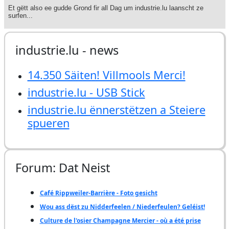
industrie.lu - news
14.350 Säiten! Villmools Merci!
industrie.lu - USB Stick
industrie.lu ënnerstëtzen a Steiere
spueren
Forum: Dat Neist
Café Rippweiler-Barrière - Foto gesicht
Wou ass dëst zu Nidderfeelen / Niederfeulen? Geléist!
Culture de l'osier Champagne Mercier - où a été prise