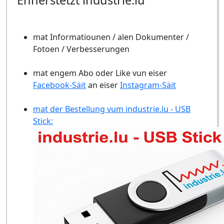
Ënnerstëtzt industrie.lu
mat Informatiounen / alen Dokumenter /
Fotoen / Verbesserungen
mat engem Abo oder Like vun eiser
Facebook-Säit
an eiser
Instagram-Säit
mat der Bestellung vum industrie.lu - USB
Stick: