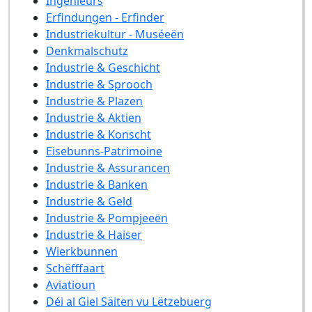
Ingénieurs
Erfindungen - Erfinder
Industriekultur - Muséeën
Denkmalschutz
Industrie & Geschicht
Industrie & Sprooch
Industrie & Plazen
Industrie & Aktien
Industrie & Konscht
Eisebunns-Patrimoine
Industrie & Assurancen
Industrie & Banken
Industrie & Geld
Industrie & Pompjeeën
Industrie & Haiser
Wierkbunnen
Schëfffaart
Aviatioun
Déi al Giel Säiten vu Lëtzebuerg