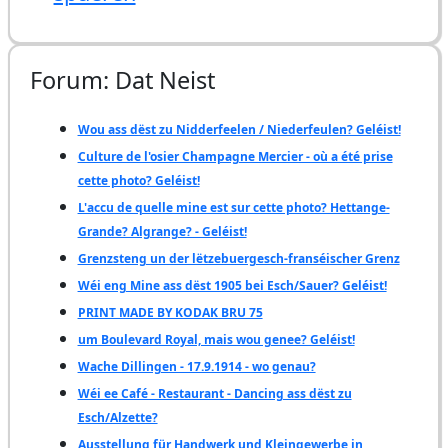
Forum: Dat Neist
Wou ass dëst zu Nidderfeelen / Niederfeulen? Geléist!
Culture de l'osier Champagne Mercier - où a été prise
cette photo? Geléist!
L'accu de quelle mine est sur cette photo? Hettange-
Grande? Algrange? - Geléist!
Grenzsteng un der lëtzebuergesch-franséischer Grenz
Wéi eng Mine ass dëst 1905 bei Esch/Sauer? Geléist!
PRINT MADE BY KODAK BRU 75
um Boulevard Royal, mais wou genee? Geléist!
Wache Dillingen - 17.9.1914 - wo genau?
Wéi ee Café - Restaurant - Dancing ass dëst zu
Esch/Alzette?
Ausstellung für Handwerk und Kleingewerbe in