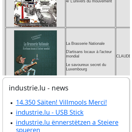
industrie.lu - news
14.350 Säiten! Villmools Merci!
industrie.lu - USB Stick
industrie.lu ënnerstëtzen a Steiere
spueren