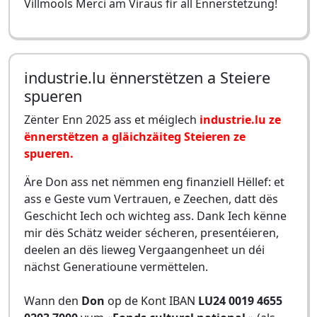
Villmools Merci am Viraus fir all Ënnerstëtzung!
industrie.lu ënnerstëtzen a Steiere
spueren
Zënter Enn 2025 ass et méiglech
industrie.lu ze
ënnerstëtzen a gläichzäiteg Steieren ze
spueren.
Äre Don ass net nëmmen eng finanziell Hëllef: et
ass e Geste vum Vertrauen, e Zeechen, datt dës
Geschicht Iech och wichteg ass. Dank Iech kënne
mir dës Schätz weider sécheren, presentéieren,
deelen an dës lieweg Vergaangenheet un déi
nächst Generatioune vermëttelen.
Wann den
Don
op de Kont IBAN
LU24 0019 4655