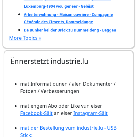
Luxemburg-1904 wou genee? - Geléist
Arbeiterwohnung - Maison ouvrière - Compagnie
Générale des Ciments, Dommeldange
De Bunker bei der Bréck zu Dummeldeng - Beggen
More Topics »
Ënnerstëtzt industrie.lu
mat Informatiounen / alen Dokumenter /
Fotoen / Verbesserungen
mat engem Abo oder Like vun eiser
Facebook-Säit
an eiser
Instagram-Säit
mat der Bestellung vum industrie.lu - USB
Stick: