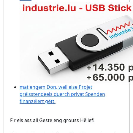
mat engem Don, well eise Projet
gréisstendeels duerch privat Spenden
finanzéiert gëtt.
Fir eis ass all Geste eng grouss Hëllef!