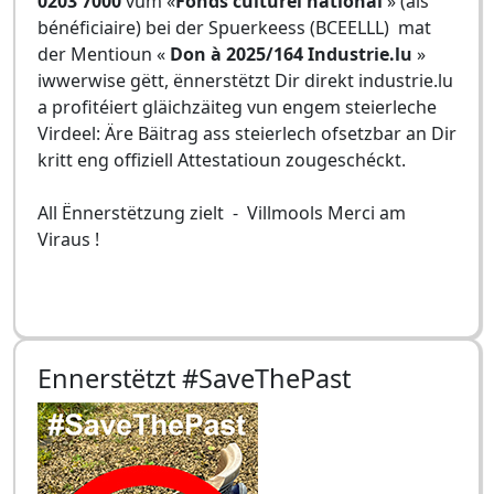
0203 7000
vum «
Fonds culturel national
» (als
bénéficiaire) bei der Spuerkeess (BCEELLL) mat
der Mentioun «
Don à 2025/164 Industrie.lu
»
iwwerwise gëtt, ënnerstëtzt Dir direkt industrie.lu
a profitéiert gläichzäiteg vun engem steierleche
Virdeel: Äre Bäitrag ass steierlech ofsetzbar an Dir
kritt eng offiziell Attestatioun zougeschéckt.
All Ënnerstëtzung zielt - Villmools Merci am
Viraus !
Ennerstëtzt #SaveThePast