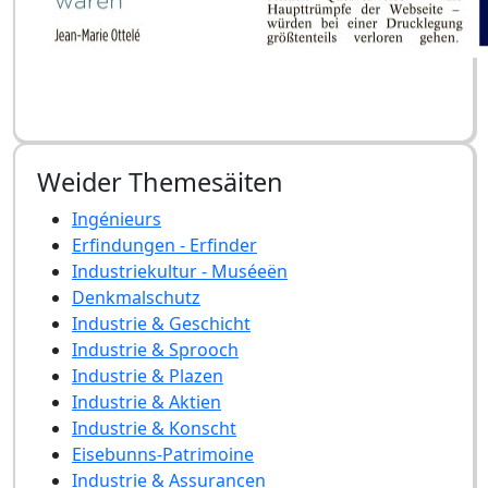
Weider Themesäiten
Ingénieurs
Erfindungen - Erfinder
Industriekultur - Muséeën
Denkmalschutz
Industrie & Geschicht
Industrie & Sprooch
Industrie & Plazen
Industrie & Aktien
Industrie & Konscht
Eisebunns-Patrimoine
Industrie & Assurancen