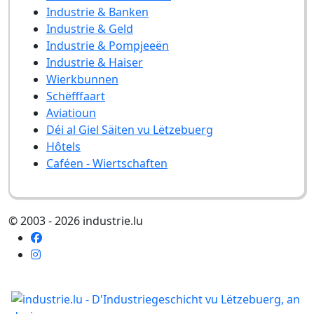
Industrie & Banken
Industrie & Geld
Industrie & Pompjeeën
Industrie & Haiser
Wierkbunnen
Schëfffaart
Aviatioun
Déi al Giel Säiten vu Lëtzebuerg
Hôtels
Caféen - Wiertschaften
© 2003 - 2026 industrie.lu