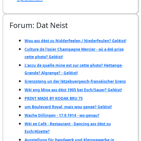
Forum: Dat Neist
Wou ass dëst zu Nidderfeelen / Niederfeulen? Geléist!
Culture de l'osier Champagne Mercier - où a été prise
cette photo? Geléist!
L'accu de quelle mine est sur cette photo? Hettange-
Grande? Algrange? - Geléist!
Grenzsteng un der lëtzebuergesch-franséischer Grenz
Wéi eng Mine ass dëst 1905 bei Esch/Sauer? Geléist!
PRINT MADE BY KODAK BRU 75
um Boulevard Royal, mais wou genee? Geléist!
Wache Dillingen - 17.9.1914 - wo genau?
Wéi ee Café - Restaurant - Dancing ass dëst zu
Esch/Alzette?
Ausstellung für Handwerk und Kleingewerbe in