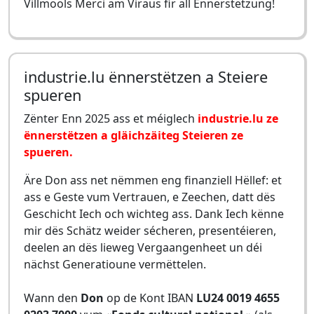
Villmools Merci am Viraus fir all Ënnerstëtzung!
industrie.lu ënnerstëtzen a Steiere
spueren
Zënter Enn 2025 ass et méiglech
industrie.lu ze
ënnerstëtzen a gläichzäiteg Steieren ze
spueren.
Äre Don ass net nëmmen eng finanziell Hëllef: et
ass e Geste vum Vertrauen, e Zeechen, datt dës
Geschicht Iech och wichteg ass. Dank Iech kënne
mir dës Schätz weider sécheren, presentéieren,
deelen an dës lieweg Vergaangenheet un déi
nächst Generatioune vermëttelen.
Wann den
Don
op de Kont IBAN
LU24 0019 4655