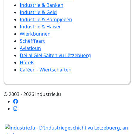
Industrie & Banken
Industrie & Geld
Industrie & Pompjeeën
Industrie & Haiser
Wierkbunnen
Schëfffaart
Aviatioun
Déi al Giel Säiten vu Lëtzebuerg
Hôtels
Caféen - Wiertschaften
© 2003 - 2026 industrie.lu