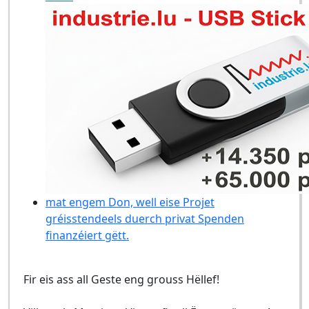
mat engem Don, well eise Projet
gréisstendeels duerch privat Spenden
finanzéiert gëtt.
Fir eis ass all Geste eng grouss Hëllef!