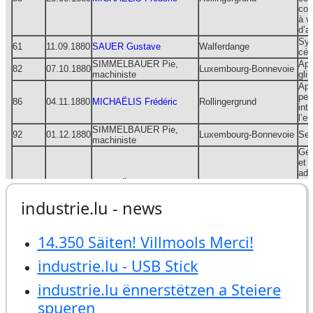
industrie.lu - news
14.350 Säiten! Villmools Merci!
industrie.lu - USB Stick
industrie.lu ënnerstëtzen a Steiere
spueren