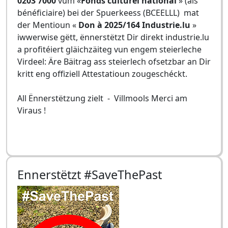
0203 7000
vum «
Fonds culturel national
» (als
bénéficiaire) bei der Spuerkeess (BCEELLL) mat
der Mentioun «
Don à 2025/164 Industrie.lu
»
iwwerwise gëtt, ënnerstëtzt Dir direkt industrie.lu
a profitéiert gläichzäiteg vun engem steierleche
Virdeel: Äre Bäitrag ass steierlech ofsetzbar an Dir
kritt eng offiziell Attestatioun zougeschéckt.
All Ënnerstëtzung zielt - Villmools Merci am
Viraus !
Ennerstëtzt #SaveThePast