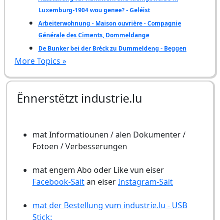
Luxemburg-1904 wou genee? - Geléist
Arbeiterwohnung - Maison ouvrière - Compagnie
Générale des Ciments, Dommeldange
De Bunker bei der Bréck zu Dummeldeng - Beggen
More Topics »
Ënnerstëtzt industrie.lu
mat Informatiounen / alen Dokumenter /
Fotoen / Verbesserungen
mat engem Abo oder Like vun eiser
Facebook-Säit
an eiser
Instagram-Säit
mat der Bestellung vum industrie.lu - USB
Stick: