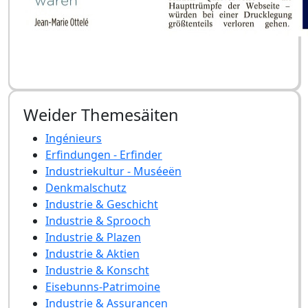
Weider Themesäiten
Ingénieurs
Erfindungen - Erfinder
Industriekultur - Muséeën
Denkmalschutz
Industrie & Geschicht
Industrie & Sprooch
Industrie & Plazen
Industrie & Aktien
Industrie & Konscht
Eisebunns-Patrimoine
Industrie & Assurancen