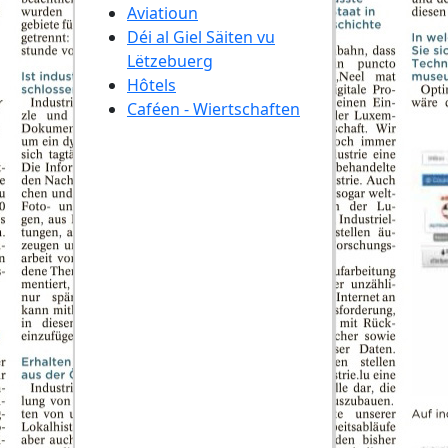
Aviatioun
Déi al Giel Säiten vu
Lëtzebuerg
Hôtels
Caféen - Wiertschaften