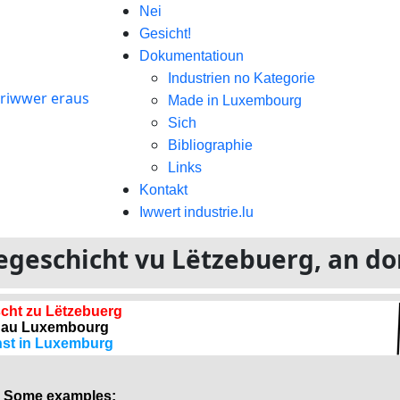
Nei
Gesicht!
Dokumentatioun
Industrien no Kategorie
Made in Luxembourg
Sich
Bibliographie
Links
Kontakt
Iwwert industrie.lu
riegeschicht vu Lëtzebuerg, an d