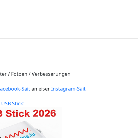
er / Fotoen / Verbesserungen
Facebook-Säit
an eiser
Instagram-Säit
 USB Stick: