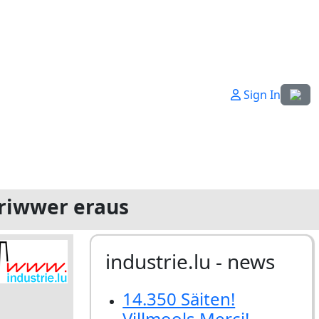
Sprach
Sign In
oriwwer eraus
industrie.lu - news
14.350 Säiten!
Villmools Merci!