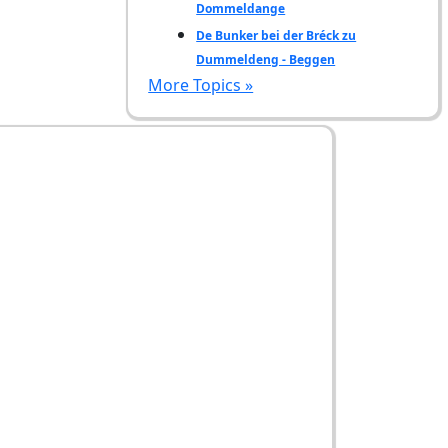
Dommeldange
De Bunker bei der Bréck zu
Dummeldeng - Beggen
More Topics »