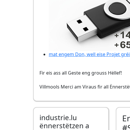
mat engem Don, well eise Projet gréi
Fir eis ass all Geste eng grouss Hëllef!
Villmools Merci am Viraus fir all Ënnerst
industrie.lu
E
ënnerstëtzen a
#