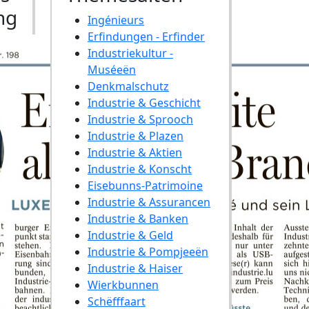
ng
Ingénieurs
Erfindungen - Erfinder
Industriekultur -
Muséeën
Denkmalschutz
Industrie & Geschicht
Industrie & Sprooch
Industrie & Plazen
Industrie & Aktien
Industrie & Konscht
Eisebunns-Patrimoine
Industrie & Assurancen
Industrie & Banken
Industrie & Geld
Industrie & Pompjeeën
Industrie & Haiser
Wierkbunnen
Schëfffaart