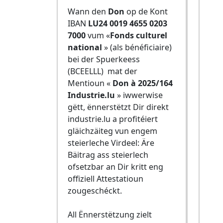
Wann den
Don
op de Kont
IBAN
LU24 0019 4655 0203
7000
vum «
Fonds culturel
national
» (als bénéficiaire)
bei der Spuerkeess
(BCEELLL) mat der
Mentioun «
Don à 2025/164
Industrie.lu
» iwwerwise
gëtt, ënnerstëtzt Dir direkt
industrie.lu a profitéiert
gläichzäiteg vun engem
steierleche Virdeel: Äre
Bäitrag ass steierlech
ofsetzbar an Dir kritt eng
offiziell Attestatioun
zougeschéckt.
All Ënnerstëtzung zielt