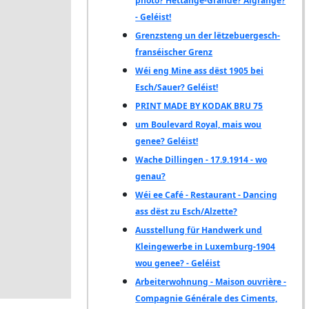
photo? Hettange-Grande? Algrange?
- Geléist!
Grenzsteng un der lëtzebuergesch-
franséischer Grenz
Wéi eng Mine ass dëst 1905 bei
Esch/Sauer? Geléist!
PRINT MADE BY KODAK BRU 75
um Boulevard Royal, mais wou
genee? Geléist!
Wache Dillingen - 17.9.1914 - wo
genau?
Wéi ee Café - Restaurant - Dancing
ass dëst zu Esch/Alzette?
Ausstellung für Handwerk und
Kleingewerbe in Luxemburg-1904
wou genee? - Geléist
Arbeiterwohnung - Maison ouvrière -
Compagnie Générale des Ciments,