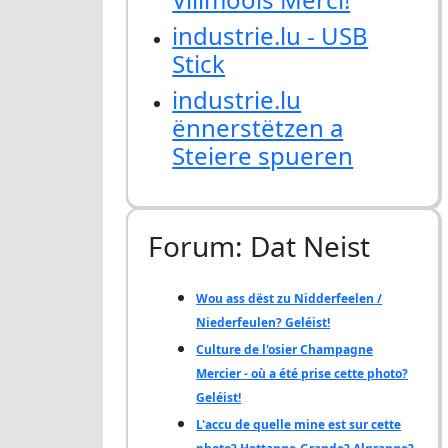
industrie.lu - USB
Stick
industrie.lu
ënnerstëtzen a
Steiere spueren
Forum: Dat Neist
Wou ass dëst zu Nidderfeelen /
Niederfeulen? Geléist!
Culture de l'osier Champagne
Mercier - où a été prise cette photo?
Geléist!
L'accu de quelle mine est sur cette