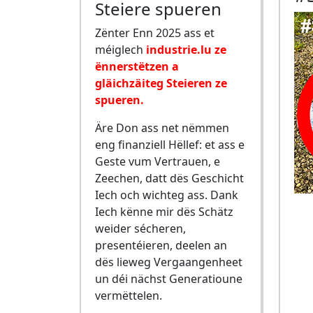
Steiere spueren
Zënter Enn 2025 ass et
méiglech
industrie.lu ze
ënnerstëtzen a
gläichzäiteg Steieren ze
spueren.
Äre Don ass net nëmmen
eng finanziell Hëllef: et ass e
Geste vum Vertrauen, e
Zeechen, datt dës Geschicht
Iech och wichteg ass. Dank
Iech kënne mir dës Schätz
weider sécheren,
presentéieren, deelen an
dës lieweg Vergaangenheet
un déi nächst Generatioune
vermëttelen.