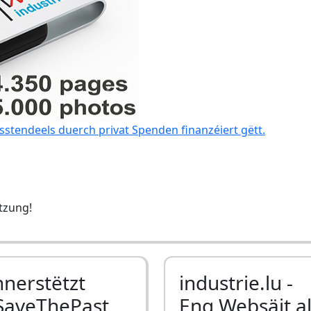
sstendeels duerch privat Spenden finanzéiert gëtt.
ëtzung!
nnerstëtzt
industrie.lu -
SaveThePast
Eng Websäit a