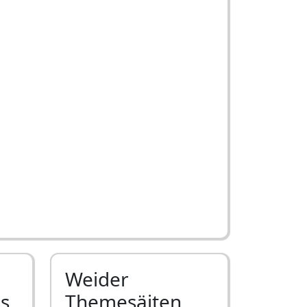
Weider
ls
Themesäiten