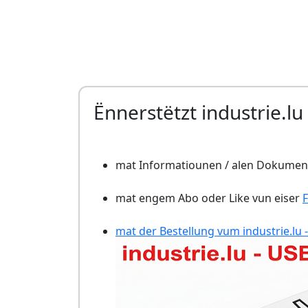
Ënnerstëtzt industrie.lu
mat Informatiounen / alen Dokument
mat engem Abo oder Like vun eiser
mat der Bestellung vum industrie.lu -