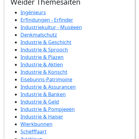
Weider Themesäiten
Ingénieurs
Erfindungen - Erfinder
Industriekultur - Muséeën
Denkmalschutz
Industrie & Geschicht
Industrie & Sprooch
Industrie & Plazen
Industrie & Aktien
Industrie & Konscht
Eisebunns-Patrimoine
Industrie & Assurancen
Industrie & Banken
Industrie & Geld
Industrie & Pompjeeën
Industrie & Haiser
Wierkbunnen
Schëfffaart
Aviatioun