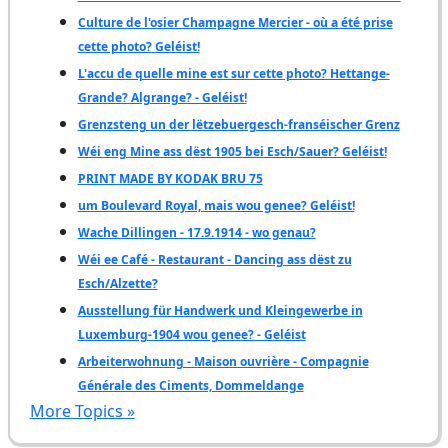
Culture de l'osier Champagne Mercier - où a été prise
cette photo? Geléist!
L'accu de quelle mine est sur cette photo? Hettange-
Grande? Algrange? - Geléist!
Grenzsteng un der lëtzebuergesch-franséischer Grenz
Wéi eng Mine ass dëst 1905 bei Esch/Sauer? Geléist!
PRINT MADE BY KODAK BRU 75
um Boulevard Royal, mais wou genee? Geléist!
Wache Dillingen - 17.9.1914 - wo genau?
Wéi ee Café - Restaurant - Dancing ass dëst zu
Esch/Alzette?
Ausstellung für Handwerk und Kleingewerbe in
Luxemburg-1904 wou genee? - Geléist
Arbeiterwohnung - Maison ouvrière - Compagnie
Générale des Ciments, Dommeldange
More Topics »