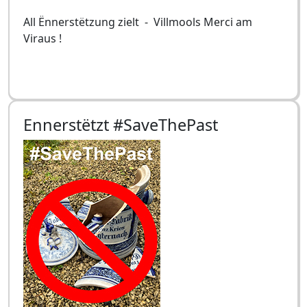
All Ënnerstëtzung zielt - Villmools Merci am
Viraus !
Ennerstëtzt #SaveThePast