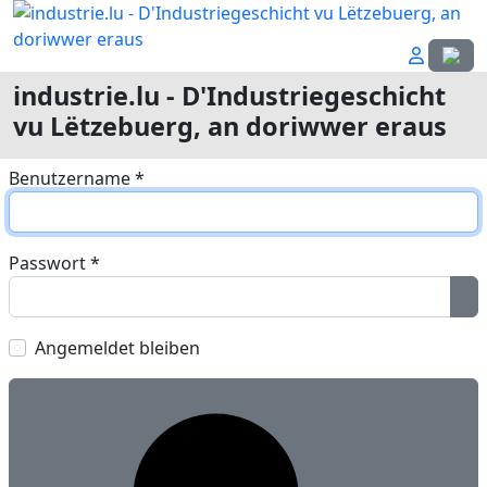
Sprach
industrie.lu - D'Industriegeschicht
vu Lëtzebuerg, an doriwwer eraus
Benutzername
*
Passwort
*
Pa
Angemeldet bleiben