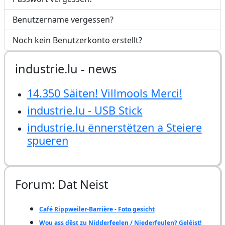
Benutzername vergessen?
Noch kein Benutzerkonto erstellt?
industrie.lu - news
14.350 Säiten! Villmools Merci!
industrie.lu - USB Stick
industrie.lu ënnerstëtzen a Steiere
spueren
Forum: Dat Neist
Café Rippweiler-Barrière - Foto gesicht
Wou ass dëst zu Nidderfeelen / Niederfeulen? Geléist!