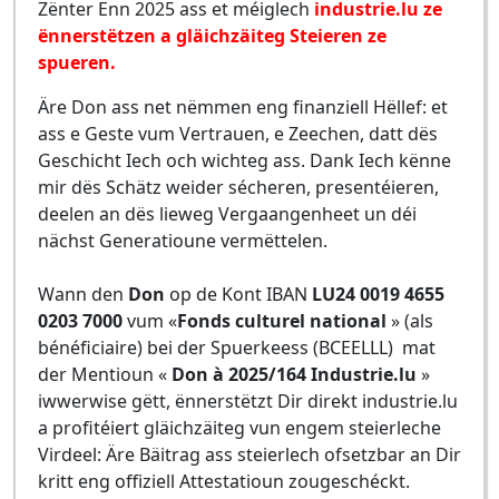
Zënter Enn 2025 ass et méiglech
industrie.lu ze
ënnerstëtzen a gläichzäiteg Steieren ze
spueren.
Äre Don ass net nëmmen eng finanziell Hëllef: et
ass e Geste vum Vertrauen, e Zeechen, datt dës
Geschicht Iech och wichteg ass. Dank Iech kënne
mir dës Schätz weider sécheren, presentéieren,
deelen an dës lieweg Vergaangenheet un déi
nächst Generatioune vermëttelen.
Wann den
Don
op de Kont IBAN
LU24 0019 4655
0203 7000
vum «
Fonds culturel national
» (als
bénéficiaire) bei der Spuerkeess (BCEELLL) mat
der Mentioun «
Don à 2025/164 Industrie.lu
»
iwwerwise gëtt, ënnerstëtzt Dir direkt industrie.lu
a profitéiert gläichzäiteg vun engem steierleche
Virdeel: Äre Bäitrag ass steierlech ofsetzbar an Dir
kritt eng offiziell Attestatioun zougeschéckt.