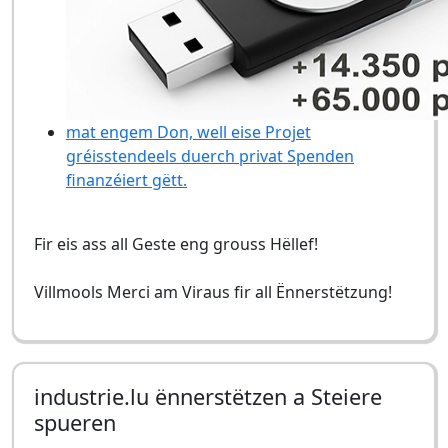
mat engem Don, well eise Projet
gréisstendeels duerch privat Spenden
finanzéiert gëtt.
Fir eis ass all Geste eng grouss Hëllef!
Villmools Merci am Viraus fir all Ënnerstëtzung!
industrie.lu ënnerstëtzen a Steiere
spueren