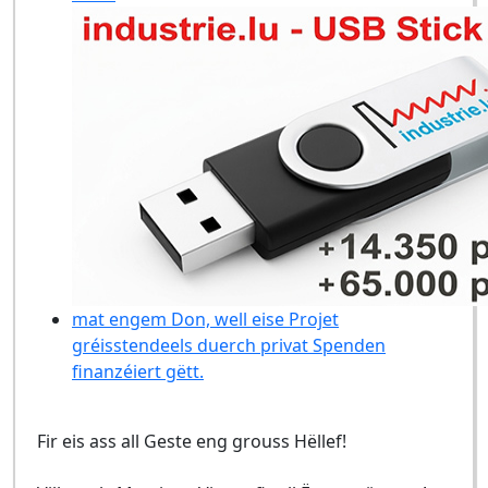
mat engem Don, well eise Projet
gréisstendeels duerch privat Spenden
finanzéiert gëtt.
Fir eis ass all Geste eng grouss Hëllef!