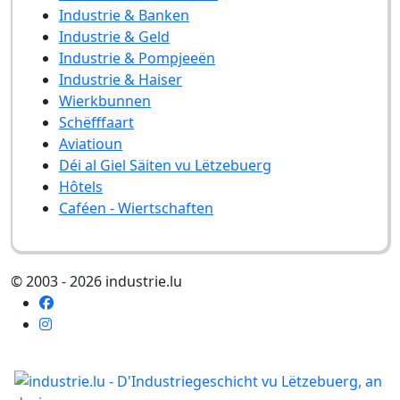
Industrie & Banken
Industrie & Geld
Industrie & Pompjeeën
Industrie & Haiser
Wierkbunnen
Schëfffaart
Aviatioun
Déi al Giel Säiten vu Lëtzebuerg
Hôtels
Caféen - Wiertschaften
© 2003 - 2026 industrie.lu