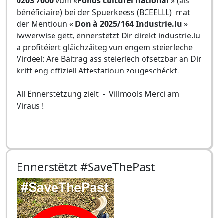
0203 7000
vum «
Fonds culturel national
» (als
bénéficiaire) bei der Spuerkeess (BCEELLL) mat
der Mentioun «
Don à 2025/164 Industrie.lu
»
iwwerwise gëtt, ënnerstëtzt Dir direkt industrie.lu
a profitéiert gläichzäiteg vun engem steierleche
Virdeel: Äre Bäitrag ass steierlech ofsetzbar an Dir
kritt eng offiziell Attestatioun zougeschéckt.
All Ënnerstëtzung zielt - Villmools Merci am
Viraus !
Ennerstëtzt #SaveThePast