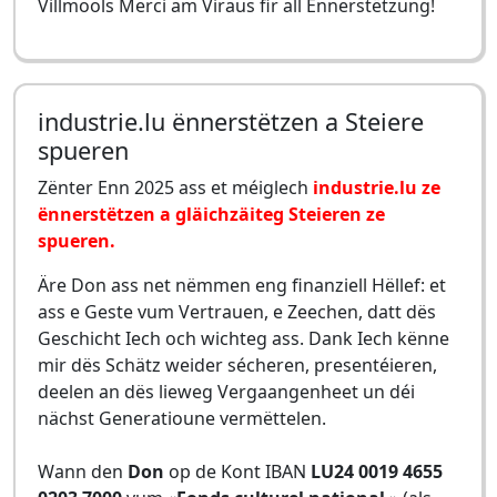
Villmools Merci am Viraus fir all Ënnerstëtzung!
industrie.lu ënnerstëtzen a Steiere
spueren
Zënter Enn 2025 ass et méiglech
industrie.lu ze
ënnerstëtzen a gläichzäiteg Steieren ze
spueren.
Äre Don ass net nëmmen eng finanziell Hëllef: et
ass e Geste vum Vertrauen, e Zeechen, datt dës
Geschicht Iech och wichteg ass. Dank Iech kënne
mir dës Schätz weider sécheren, presentéieren,
deelen an dës lieweg Vergaangenheet un déi
nächst Generatioune vermëttelen.
Wann den
Don
op de Kont IBAN
LU24 0019 4655