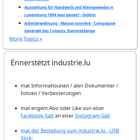
Ausstellung für Handwerk und Kleingewerbe in
Luxemburg-1904 wou genee? - Geléist
Arbeiterwohnung - Maison ouvrière - Compagnie
Générale des Ciments, Dommeldange
More Topics »
Ënnerstëtzt industrie.lu
mat Informatiounen / alen Dokumenter /
Fotoen / Verbesserungen
mat engem Abo oder Like vun eiser
Facebook-Säit
an eiser
Instagram-Säit
mat der Bestellung vum industrie.lu - USB
Stick: