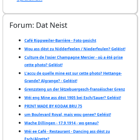
Forum: Dat Neist
Café Rippweiler-Barrière - Foto gesicht
Wou ass dëst zu Nidderfeelen / Niederfeulen? Geléist!
Culture de l'osier Champagne Mercier - où a été prise
cette photo? Geléist!
L'accu de quelle mine est sur cette photo? Hettange-
Grande? Algrange? - Geléist!
Grenzsteng un der lëtzebuergesch-franséischer Grenz
Wéi eng Mine ass dëst 1905 bei Esch/Sauer? Geléist!
PRINT MADE BY KODAK BRU 75
um Boulevard Royal, mais wou genee? Geléist!
Wache Dillingen - 17.9.1914 - wo genau?
Wéi ee Café - Restaurant - Dancing ass dëst zu
Esch/Alzette?