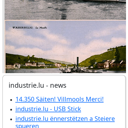
industrie.lu - news
14.350 Säiten! Villmools Merci!
industrie.lu - USB Stick
industrie.lu ënnerstëtzen a Steiere
spueren