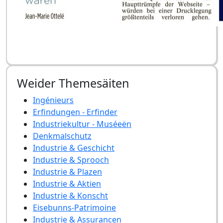
Weider Themesäiten
Ingénieurs
Erfindungen - Erfinder
Industriekultur - Muséeën
Denkmalschutz
Industrie & Geschicht
Industrie & Sprooch
Industrie & Plazen
Industrie & Aktien
Industrie & Konscht
Eisebunns-Patrimoine
Industrie & Assurancen