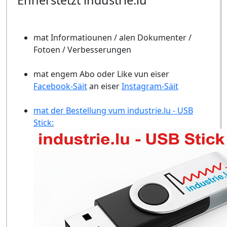
Ënnerstëtzt industrie.lu
mat Informatiounen / alen Dokumenter /
Fotoen / Verbesserungen
mat engem Abo oder Like vun eiser
Facebook-Säit
an eiser
Instagram-Säit
mat der Bestellung vum industrie.lu - USB
Stick: