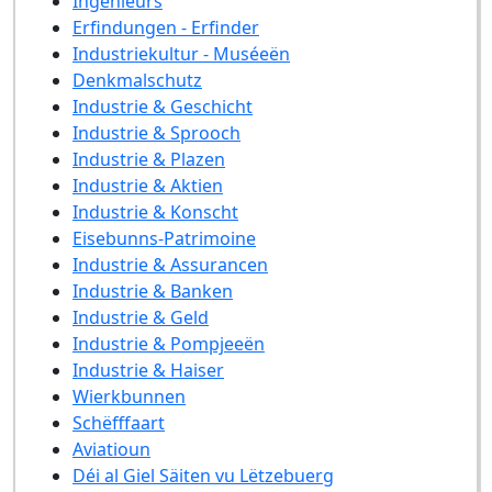
Ingénieurs
Erfindungen - Erfinder
Industriekultur - Muséeën
Denkmalschutz
Industrie & Geschicht
Industrie & Sprooch
Industrie & Plazen
Industrie & Aktien
Industrie & Konscht
Eisebunns-Patrimoine
Industrie & Assurancen
Industrie & Banken
Industrie & Geld
Industrie & Pompjeeën
Industrie & Haiser
Wierkbunnen
Schëfffaart
Aviatioun
Déi al Giel Säiten vu Lëtzebuerg