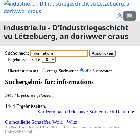
Sprach
industrie.lu - D'Industriegeschicht
vu Lëtzebuerg, an doriwwer eraus