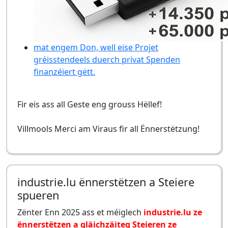
mat engem Don, well eise Projet
gréisstendeels duerch privat Spenden
finanzéiert gëtt.
Fir eis ass all Geste eng grouss Hëllef!
Villmools Merci am Viraus fir all Ënnerstëtzung!
industrie.lu ënnerstëtzen a Steiere
spueren
Zënter Enn 2025 ass et méiglech
industrie.lu ze
ënnerstëtzen a gläichzäiteg Steieren ze