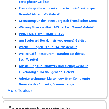
cette photo? Geléist!
L'accu de quelle mine est sur cette photo? Hettange-
Grande? Algrange? - Geléist!
Grenzsteng un der lëtzebuergesch-franséischer Grenz
Wéi eng Mine ass dëst 1905 bei Esch/Sauer? Geléist!
PRINT MADE BY KODAK BRU 75
um Boulevard Royal, mais wou genee? Geléist!
Wache Dillingen - 17.9.1914 - wo genau?
Wéi ee Café - Restaurant - Dancing ass dëst zu
Esch/Alzette?
Ausstellung für Handwerk und Kleingewerbe in
Luxemburg-1904 wou genee? - Geléist
Arbeiterwohnung - Maison ouvrière - Compagnie
Générale des Ciments, Dommeldange
More Topics »