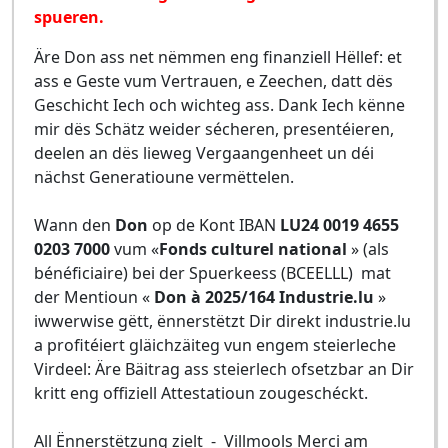
spueren.
Äre Don ass net nëmmen eng finanziell Hëllef: et
ass e Geste vum Vertrauen, e Zeechen, datt dës
Geschicht Iech och wichteg ass. Dank Iech kënne
mir dës Schätz weider sécheren, presentéieren,
deelen an dës lieweg Vergaangenheet un déi
nächst Generatioune vermëttelen.
Wann den
Don
op de Kont IBAN
LU24 0019 4655
0203 7000
vum «
Fonds culturel national
» (als
bénéficiaire) bei der Spuerkeess (BCEELLL) mat
der Mentioun «
Don à 2025/164 Industrie.lu
»
iwwerwise gëtt, ënnerstëtzt Dir direkt industrie.lu
a profitéiert gläichzäiteg vun engem steierleche
Virdeel: Äre Bäitrag ass steierlech ofsetzbar an Dir
kritt eng offiziell Attestatioun zougeschéckt.
All Ënnerstëtzung zielt - Villmools Merci am