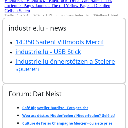
industrie.lu - news
14.350 Säiten! Villmools Merci!
industrie.lu - USB Stick
industrie.lu ënnerstëtzen a Steiere
spueren
Forum: Dat Neist
Café Rippweiler-Barrière - Foto gesicht
Wou ass dëst zu Nidderfeelen / Niederfeulen? Geléist!
Culture de l'osier Champagne Mercier - où a été prise