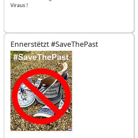
Viraus !
Ennerstëtzt #SaveThePast