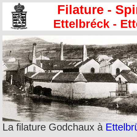
Filature - S
Ettelbréck - Et
La filature Godchaux à
Ettelbr