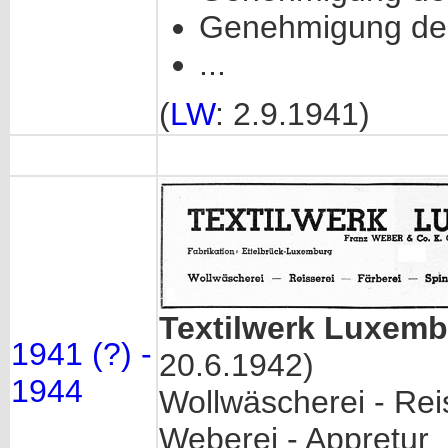
Genehmigung des
...
(
LW
: 2.9.1941)
Textilwerk Luxemb
1941 (?) -
20.6.1942)
1944
Wollwäscherei - Reis
Weberei - Appretur