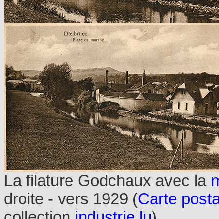
La filature Godchaux avec la
m
droite - vers 1929 (
Carte posta
collection
industrie.lu
)