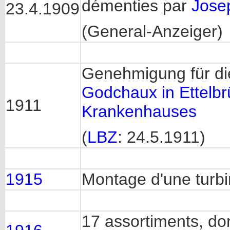
démenties par
Jose
23.4.1909
(General-Anzeiger)
Genehmigung für di
Godchaux in Ettelbr
1911
Krankenhauses
(
LBZ
: 24.5.1911)
1915
Montage d'une turb
17 assortiments, do