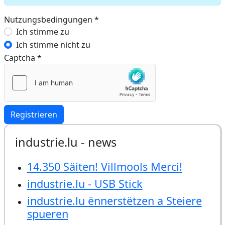
Nutzungsbedingungen
*
Nutzungsbedingungen
Ich stimme zu
Ich stimme nicht zu
Captcha
*
Registrieren
industrie.lu - news
14.350 Säiten! Villmools Merci!
industrie.lu - USB Stick
industrie.lu ënnerstëtzen a Steiere
spueren