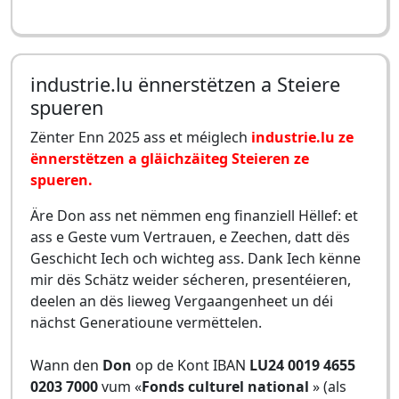
industrie.lu ënnerstëtzen a Steiere
spueren
Zënter Enn 2025 ass et méiglech
industrie.lu ze
ënnerstëtzen a gläichzäiteg Steieren ze
spueren.
Äre Don ass net nëmmen eng finanziell Hëllef: et
ass e Geste vum Vertrauen, e Zeechen, datt dës
Geschicht Iech och wichteg ass. Dank Iech kënne
mir dës Schätz weider sécheren, presentéieren,
deelen an dës lieweg Vergaangenheet un déi
nächst Generatioune vermëttelen.
Wann den
Don
op de Kont IBAN
LU24 0019 4655
0203 7000
vum «
Fonds culturel national
» (als