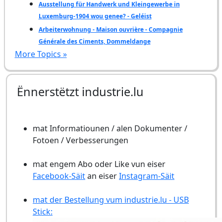
Ausstellung für Handwerk und Kleingewerbe in
Luxemburg-1904 wou genee? - Geléist
Arbeiterwohnung - Maison ouvrière - Compagnie
Générale des Ciments, Dommeldange
More Topics »
Ënnerstëtzt industrie.lu
mat Informatiounen / alen Dokumenter /
Fotoen / Verbesserungen
mat engem Abo oder Like vun eiser
Facebook-Säit
an eiser
Instagram-Säit
mat der Bestellung vum industrie.lu - USB
Stick: