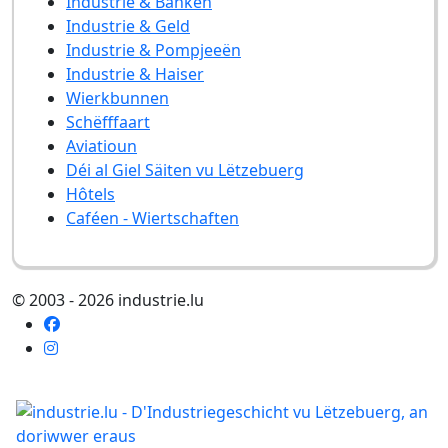
Industrie & Banken
Industrie & Geld
Industrie & Pompjeeën
Industrie & Haiser
Wierkbunnen
Schëfffaart
Aviatioun
Déi al Giel Säiten vu Lëtzebuerg
Hôtels
Caféen - Wiertschaften
© 2003 - 2026 industrie.lu