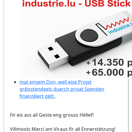
mat engem Don, well eise Projet
gréisstendeels duerch privat Spenden
finanzéiert gëtt.
Fir eis ass all Geste eng grouss Hëllef!
Villmools Merci am Viraus fir all Ënnerstëtzung!