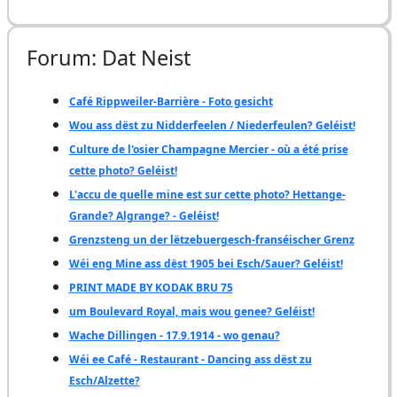
Forum: Dat Neist
Café Rippweiler-Barrière - Foto gesicht
Wou ass dëst zu Nidderfeelen / Niederfeulen? Geléist!
Culture de l'osier Champagne Mercier - où a été prise
cette photo? Geléist!
L'accu de quelle mine est sur cette photo? Hettange-
Grande? Algrange? - Geléist!
Grenzsteng un der lëtzebuergesch-franséischer Grenz
Wéi eng Mine ass dëst 1905 bei Esch/Sauer? Geléist!
PRINT MADE BY KODAK BRU 75
um Boulevard Royal, mais wou genee? Geléist!
Wache Dillingen - 17.9.1914 - wo genau?
Wéi ee Café - Restaurant - Dancing ass dëst zu
Esch/Alzette?