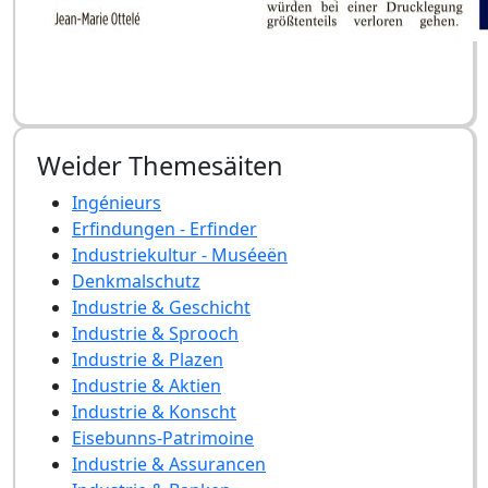
Weider Themesäiten
Ingénieurs
Erfindungen - Erfinder
Industriekultur - Muséeën
Denkmalschutz
Industrie & Geschicht
Industrie & Sprooch
Industrie & Plazen
Industrie & Aktien
Industrie & Konscht
Eisebunns-Patrimoine
Industrie & Assurancen