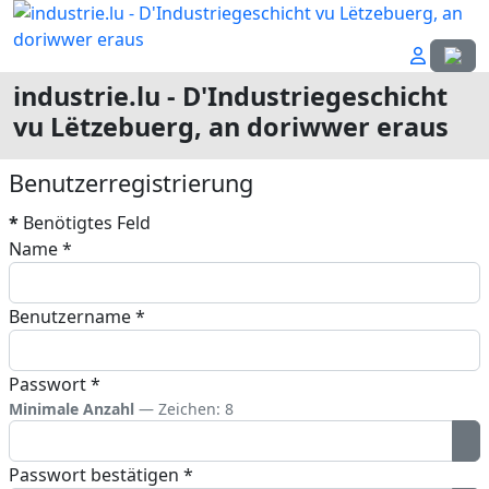
Sprach
industrie.lu - D'Industriegeschicht
vu Lëtzebuerg, an doriwwer eraus
Benutzerregistrierung
*
Benötigtes Feld
Name
*
Benutzername
*
Passwort
*
Minimale Anzahl
— Zeichen: 8
Pa
Passwort bestätigen
*