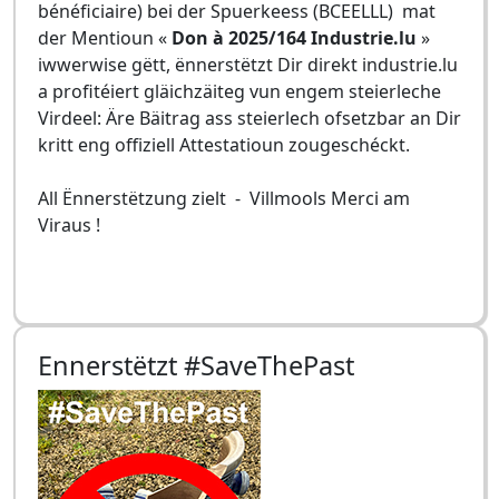
bénéficiaire) bei der Spuerkeess (BCEELLL) mat
der Mentioun «
Don à 2025/164 Industrie.lu
»
iwwerwise gëtt, ënnerstëtzt Dir direkt industrie.lu
a profitéiert gläichzäiteg vun engem steierleche
Virdeel: Äre Bäitrag ass steierlech ofsetzbar an Dir
kritt eng offiziell Attestatioun zougeschéckt.
All Ënnerstëtzung zielt - Villmools Merci am
Viraus !
Ennerstëtzt #SaveThePast