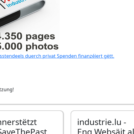
sstendeels duerch privat Spenden finanzéiert gëtt.
ëtzung!
nnerstëtzt
industrie.lu -
SaveThePast
Eng Websäit a