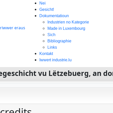
Nei
Gesicht!
Dokumentatioun
Industrien no Kategorie
Made in Luxembourg
Sich
Bibliographie
Links
Kontakt
Iwwert industrie.lu
riegeschicht vu Lëtzebuerg, an d
credits