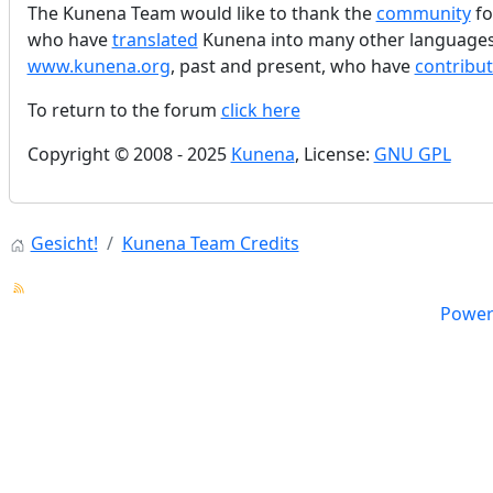
The Kunena Team would like to thank the
community
fo
who have
translated
Kunena into many other languages.
www.kunena.org
, past and present, who have
contribu
To return to the forum
click here
Copyright © 2008 - 2025
Kunena
, License:
GNU GPL
Gesicht!
Kunena Team Credits
Power