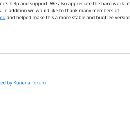
r its help and support. We also appreciate the hard work o
 In addition we would like to thank many members of
ted
and helped make this a more stable and bugfree version
ed by
Kunena Forum