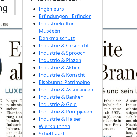
ng
Ingénieurs
Erfindungen - Erfinder
Industriekultur -
Muséeën
Denkmalschutz
Industrie & Geschicht
Industrie & Sprooch
Industrie & Plazen
Industrie & Aktien
Industrie & Konscht
Eisebunns-Patrimoine
Industrie & Assurancen
Industrie & Banken
Industrie & Geld
Industrie & Pompjeeën
Industrie & Haiser
Wierkbunnen
Schëfffaart