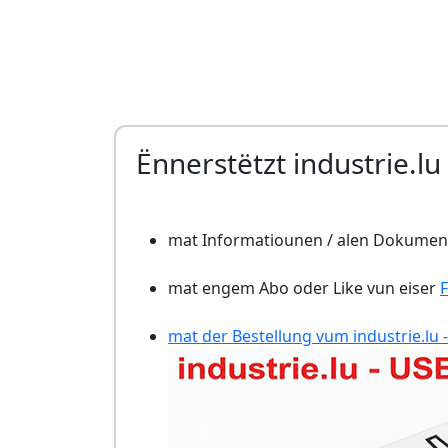
Ënnerstëtzt industrie.lu
mat Informatiounen / alen Dokument
mat engem Abo oder Like vun eiser
mat der Bestellung vum industrie.lu -