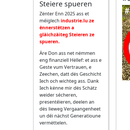
Steiere spueren
Zënter Enn 2025 ass et
méiglech
industrie.lu ze
ënnerstëtzen a
gläichzäiteg Steieren ze
spueren.
Äre Don ass net nëmmen
eng finanziell Hëllef: et ass e
Geste vum Vertrauen, e
Zeechen, datt dës Geschicht
Iech och wichteg ass. Dank
Iech kënne mir dës Schätz
weider sécheren,
presentéieren, deelen an
dës lieweg Vergaangenheet
un déi nächst Generatioune
vermëttelen.