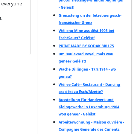
photo? Hettange-Grande? Algrange?
f everyone
- Geléist!
Grenzsteng un der lëtzebuergesch-
.
franséischer Grenz
Wéi eng Mine ass dëst 1905 bei
Esch/Sauer? Geléist!
PRINT MADE BY KODAK BRU 75
um Boulevard Royal, mais wou
genee? Geléist!
Wache Dillingen - 17.9.1914 - wo
genau?
Wéi ee Café - Restaurant - Dancing
ass dëst zu Esch/Alzette?
Ausstellung für Handwerk und
Kleingewerbe in Luxemburg-1904
wou genee? - Geléist
Arbeiterwohnung - Maison ouvrière -
Compagnie Générale des Ciments,