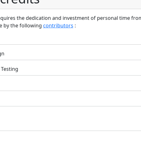
quires the dedication and investment of personal time fro
e by the following
contributors
:
gn
Testing