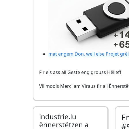
mat engem Don, well eise Projet gréi
Fir eis ass all Geste eng grouss Hëllef!
Villmools Merci am Viraus fir all Ënnerst
industrie.lu
E
ënnerstëtzen a
#