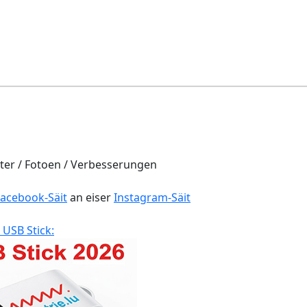
er / Fotoen / Verbesserungen
Facebook-Säit
an eiser
Instagram-Säit
 USB Stick: