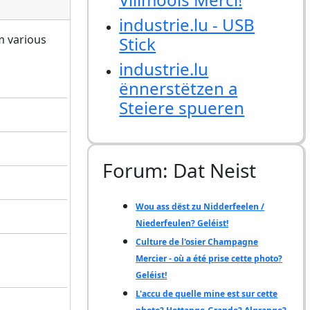
industrie.lu - USB
m various
Stick
industrie.lu
ënnerstëtzen a
Steiere spueren
Forum: Dat Neist
Wou ass dëst zu Nidderfeelen /
Niederfeulen? Geléist!
Culture de l'osier Champagne
Mercier - où a été prise cette photo?
Geléist!
L'accu de quelle mine est sur cette