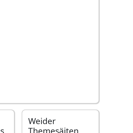
Weider
ls
Themesäiten