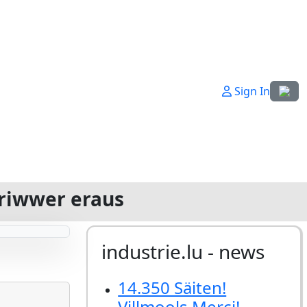
Sprach
Sign In
oriwwer eraus
industrie.lu - news
14.350 Säiten!
Villmools Merci!