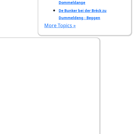
Dommeldange
De Bunker bei der Bréck zu
Dummeldeng - Beggen
More Topics »