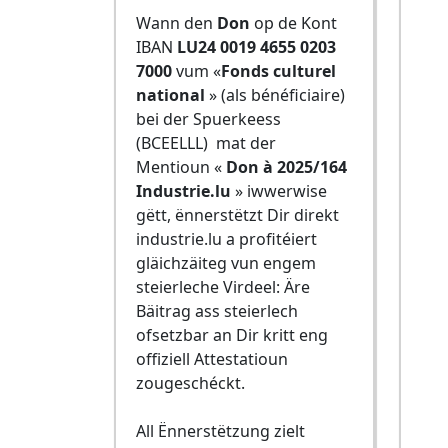
Wann den
Don
op de Kont
IBAN
LU24 0019 4655 0203
7000
vum «
Fonds culturel
national
» (als bénéficiaire)
bei der Spuerkeess
(BCEELLL) mat der
Mentioun «
Don à 2025/164
Industrie.lu
» iwwerwise
gëtt, ënnerstëtzt Dir direkt
industrie.lu a profitéiert
gläichzäiteg vun engem
steierleche Virdeel: Äre
Bäitrag ass steierlech
ofsetzbar an Dir kritt eng
offiziell Attestatioun
zougeschéckt.
All Ënnerstëtzung zielt