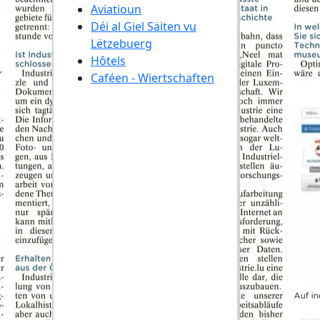
Aviatioun
Déi al Giel Säiten vu
Lëtzebuerg
Hôtels
Caféen - Wiertschaften