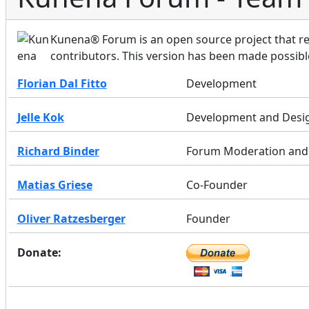
Kunena® Forum is an open source project that re
contributors. This version has been made possibl
Florian Dal Fitto
Development
Jelle Kok
Development and Desi
Richard Binder
Forum Moderation and 
Matias Griese
Co-Founder
Oliver Ratzesberger
Founder
Donate: