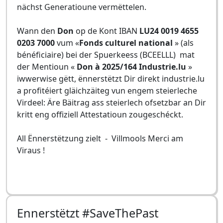
nächst Generatioune vermëttelen.
Wann den
Don
op de Kont IBAN
LU24 0019 4655
0203 7000
vum «
Fonds culturel national
» (als
bénéficiaire) bei der Spuerkeess (BCEELLL) mat
der Mentioun «
Don à 2025/164 Industrie.lu
»
iwwerwise gëtt, ënnerstëtzt Dir direkt industrie.lu
a profitéiert gläichzäiteg vun engem steierleche
Virdeel: Äre Bäitrag ass steierlech ofsetzbar an Dir
kritt eng offiziell Attestatioun zougeschéckt.
All Ënnerstëtzung zielt - Villmools Merci am
Viraus !
Ennerstëtzt #SaveThePast