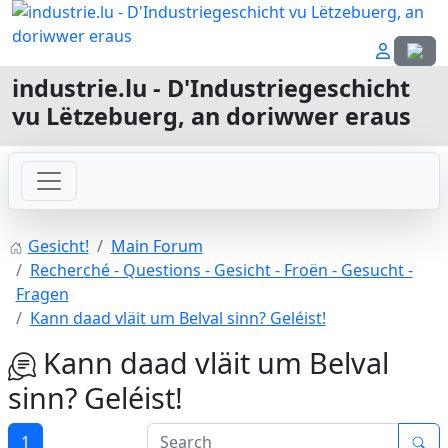
Sprach
industrie.lu - D'Industriegeschicht
vu Lëtzebuerg, an doriwwer eraus
Gesicht!
Main Forum
Recherché - Questions - Gesicht - Froën - Gesucht -
Fragen
Kann daad vläit um Belval sinn? Geléist!
Kann daad vläit um Belval
sinn? Geléist!
1