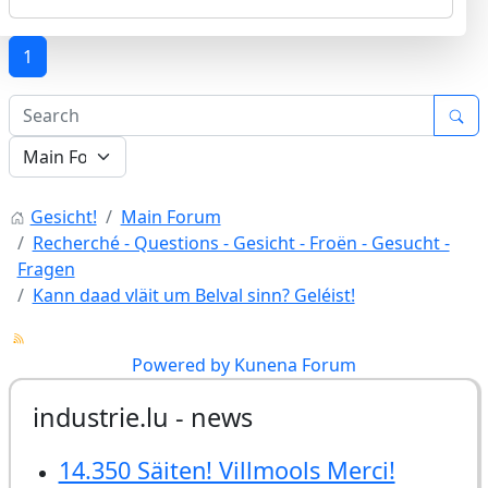
1
Gesicht!
Main Forum
Recherché - Questions - Gesicht - Froën - Gesucht -
Fragen
Kann daad vläit um Belval sinn? Geléist!
Powered by
Kunena Forum
industrie.lu - news
14.350 Säiten! Villmools Merci!