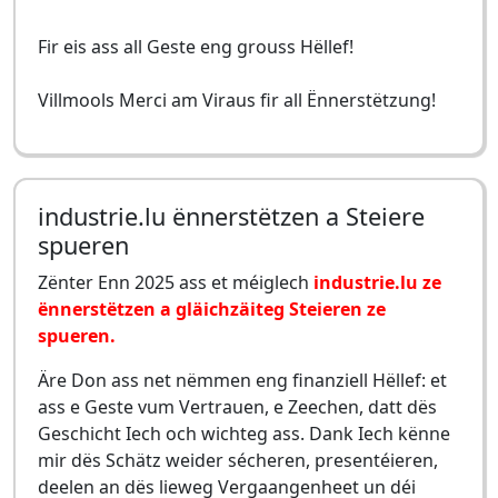
Fir eis ass all Geste eng grouss Hëllef!
Villmools Merci am Viraus fir all Ënnerstëtzung!
industrie.lu ënnerstëtzen a Steiere
spueren
Zënter Enn 2025 ass et méiglech
industrie.lu ze
ënnerstëtzen a gläichzäiteg Steieren ze
spueren.
Äre Don ass net nëmmen eng finanziell Hëllef: et
ass e Geste vum Vertrauen, e Zeechen, datt dës
Geschicht Iech och wichteg ass. Dank Iech kënne
mir dës Schätz weider sécheren, presentéieren,
deelen an dës lieweg Vergaangenheet un déi