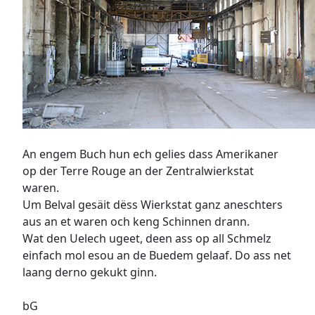
An engem Buch hun ech gelies dass Amerikaner
op der Terre Rouge an der Zentralwierkstat
waren.
Um Belval gesäit dëss Wierkstat ganz aneschters
aus an et waren och keng Schinnen drann.
Wat den Uelech ugeet, deen ass op all Schmelz
einfach mol esou an de Buedem gelaaf. Do ass net
laang derno gekukt ginn.
bG