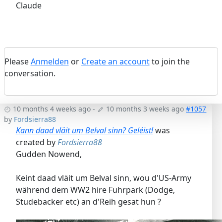
Claude
Please
Anmelden
or
Create an account
to join the
conversation.
10 months 4 weeks ago
-
10 months 3 weeks ago
#1057
by
Fordsierra88
Kann daad vläit um Belval sinn? Geléist!
was
created by
Fordsierra88
Gudden Nowend,
Keint daad vläit um Belval sinn, wou d'US-Army
während dem WW2 hire Fuhrpark (Dodge,
Studebacker etc) an d'Reih gesat hun ?