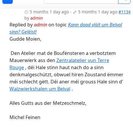
5 months 1 day ago
-
5 months 1 day ago
#1134
by
admin
Replied by
admin
on topic
Kann daad vläit um Belval
sinn? Geléist!
Gudde Moien,
‎Den Atelier mat de Boufënsteren a verbotztem
Mauerwierk ass den
Zentralatelier vun Terre
Rouge
, déi Hale stinn haut nach do a sinn
denkmalgeschützt, obwuel hiren Zoustand ëmmer
méi schlecht gëtt. Déi aner méi grouss Hale sinn d'
Walzwierkshalen um Belval
.
Alles Gutts aus der Metzeschmelz,
Michel Feinen