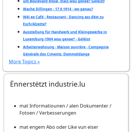
um Boulevard Royal, mais wou genee? Geléist!
Wache Dillingen - 17.9.1914 - wo genau?
Wéi ee Café - Restaurant - Dancing ass dëst zu
Esch/Alzette?
Ausstellung für Handwerk und Kleingewerbe in
Luxemburg-1904 wou genee? - Geléist
Arbeiterwohnung - Maison ouvrière - Compagnie
Générale des Ciments, Dommeldange
More Topics »
Ënnerstëtzt industrie.lu
mat Informatiounen / alen Dokumenter /
Fotoen / Verbesserungen
mat engem Abo oder Like vun eiser