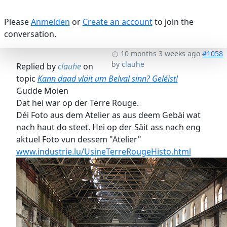
Please
Anmelden
or
Create an account
to join the
conversation.
10 months 3 weeks ago
#1058
by
clauhe
Replied by
clauhe
on
topic
Kann daad vläit um Belval sinn? Geléist!
Gudde Moien
Dat hei war op der Terre Rouge.
Déi Foto aus dem Atelier as aus deem Gebäi wat
nach haut do steet. Hei op der Säit ass nach eng
aktuel Foto vun dessem "Atelier"
www.industrie.lu/UsineTerreRougeHisto.html