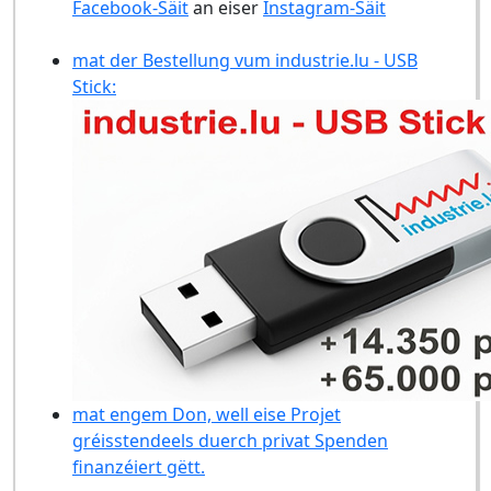
Facebook-Säit
an eiser
Instagram-Säit
mat der Bestellung vum industrie.lu - USB
Stick:
mat engem Don, well eise Projet
gréisstendeels duerch privat Spenden
finanzéiert gëtt.