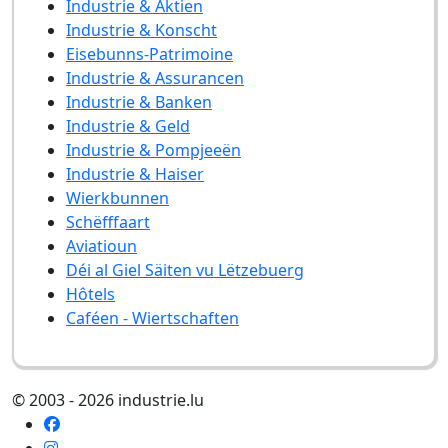
Industrie & Aktien
Industrie & Konscht
Eisebunns-Patrimoine
Industrie & Assurancen
Industrie & Banken
Industrie & Geld
Industrie & Pompjeeën
Industrie & Haiser
Wierkbunnen
Schëfffaart
Aviatioun
Déi al Giel Säiten vu Lëtzebuerg
Hôtels
Caféen - Wiertschaften
© 2003 - 2026 industrie.lu