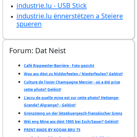
industrie.lu - USB Stick
industrie.lu ënnerstëtzen a Steiere
spueren
Forum: Dat Neist
Café Rippweiler-Barrière - Foto gesicht
Wou ass dëst zu Nidderfeelen / Niederfeulen? Geléist!
Culture de l'osier Champagne Mercier - où a été prise
cette photo? Geléist!
L'accu de quelle mine est sur cette photo? Hettange-
Grande? Algrange? - Geléist!
Grenzsteng un der lëtzebuergesch-franséischer Grenz
Wéi eng Mine ass dëst 1905 bei Esch/Sauer? Geléist!
PRINT MADE BY KODAK BRU 75