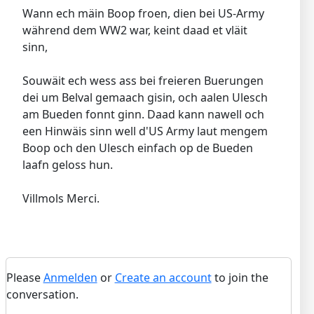
Wann ech mäin Boop froen, dien bei US-Army
während dem WW2 war, keint daad et vläit
sinn,
Souwäit ech wess ass bei freieren Buerungen
dei um Belval gemaach gisin, och aalen Ulesch
am Bueden fonnt ginn. Daad kann nawell och
een Hinwäis sinn well d'US Army laut mengem
Boop och den Ulesch einfach op de Bueden
laafn geloss hun.
Villmols Merci.
Please
Anmelden
or
Create an account
to join the
conversation.