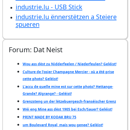
industrie.lu - USB Stick
industrie.lu ënnerstëtzen a Steiere
spueren
Forum: Dat Neist
Wou ass dëst zu Nidderfeelen / Niederfeulen? Geléist!
Culture de l'osier Champagne Mercier - où a été prise
cette photo? Geléist!
L'accu de quelle mine est sur cette photo? Hettange-
Grande? Algrange? - Geléist!
Grenzsteng un der lëtzebuergesch-franséischer Grenz
Wéi eng Mine ass dëst 1905 bei Esch/Sauer? Geléist!
PRINT MADE BY KODAK BRU 75
um Boulevard Royal, mais wou genee? Geléist!