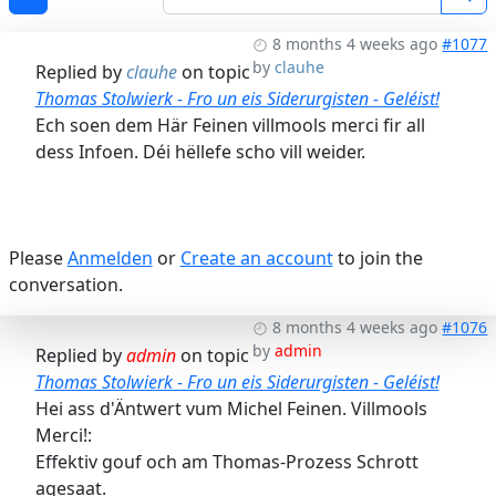
8 months 4 weeks ago
#1077
by
clauhe
Replied by
clauhe
on topic
Thomas Stolwierk - Fro un eis Siderurgisten - Geléist!
Ech soen dem Här Feinen villmools merci fir all
dess Infoen. Déi hëllefe scho vill weider.
Please
Anmelden
or
Create an account
to join the
conversation.
8 months 4 weeks ago
#1076
by
admin
Replied by
admin
on topic
Thomas Stolwierk - Fro un eis Siderurgisten - Geléist!
Hei ass d'Äntwert vum Michel Feinen. Villmools
Merci!:
Effektiv gouf och am Thomas-Prozess Schrott
agesaat.