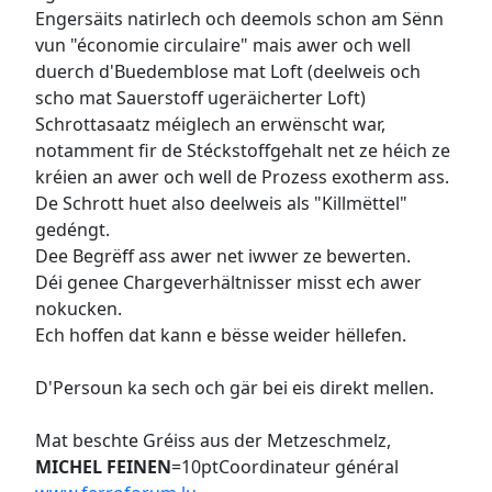
Engersäits natirlech och deemols schon am Sënn
vun "économie circulaire" mais awer och well
duerch d'Buedemblose mat Loft (deelweis och
scho mat Sauerstoff ugeräicherter Loft)
Schrottasaatz méiglech an erwënscht war,
notamment fir de Stéckstoffgehalt net ze héich ze
kréien an awer och well de Prozess exotherm ass.
De Schrott huet also deelweis als "Killmëttel"
gedéngt.
Dee Begrëff ass awer net iwwer ze bewerten.
Déi genee Chargeverhältnisser misst ech awer
nokucken.
Ech hoffen dat kann e bësse weider hëllefen.
D'Persoun ka sech och gär bei eis direkt mellen.
Mat beschte Gréiss aus der Metzeschmelz,
MICHEL FEINEN
=10ptCoordinateur général