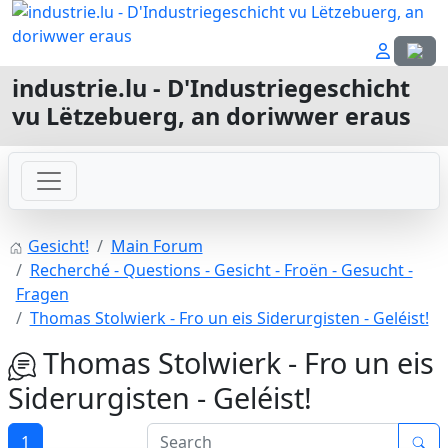
Sprach
industrie.lu - D'Industriegeschicht
vu Lëtzebuerg, an doriwwer eraus
Gesicht!
Main Forum
Recherché - Questions - Gesicht - Froën - Gesucht -
Fragen
Thomas Stolwierk - Fro un eis Siderurgisten - Geléist!
Thomas Stolwierk - Fro un eis
Siderurgisten - Geléist!
1