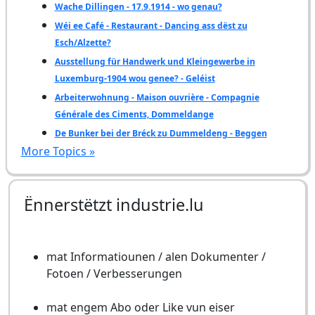
Wache Dillingen - 17.9.1914 - wo genau?
Wéi ee Café - Restaurant - Dancing ass dëst zu
Esch/Alzette?
Ausstellung für Handwerk und Kleingewerbe in
Luxemburg-1904 wou genee? - Geléist
Arbeiterwohnung - Maison ouvrière - Compagnie
Générale des Ciments, Dommeldange
De Bunker bei der Bréck zu Dummeldeng - Beggen
More Topics »
Ënnerstëtzt industrie.lu
mat Informatiounen / alen Dokumenter /
Fotoen / Verbesserungen
mat engem Abo oder Like vun eiser