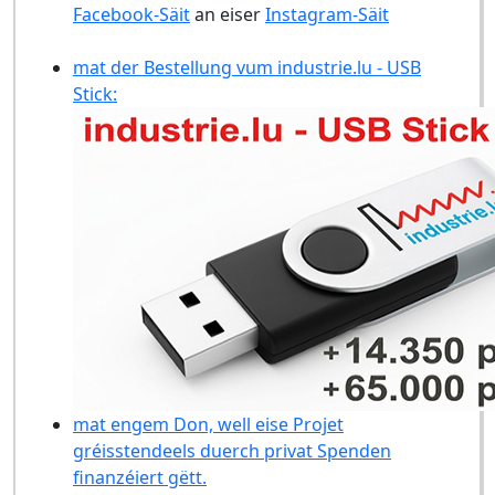
Facebook-Säit
an eiser
Instagram-Säit
mat der Bestellung vum industrie.lu - USB
Stick:
mat engem Don, well eise Projet
gréisstendeels duerch privat Spenden
finanzéiert gëtt.