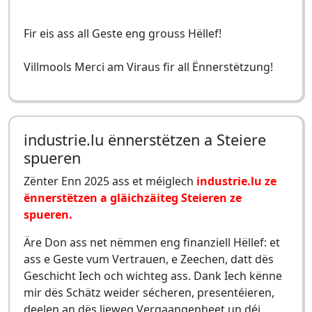
Fir eis ass all Geste eng grouss Hëllef!
Villmools Merci am Viraus fir all Ënnerstëtzung!
industrie.lu ënnerstëtzen a Steiere
spueren
Zënter Enn 2025 ass et méiglech
industrie.lu ze
ënnerstëtzen a gläichzäiteg Steieren ze
spueren.
Äre Don ass net nëmmen eng finanziell Hëllef: et
ass e Geste vum Vertrauen, e Zeechen, datt dës
Geschicht Iech och wichteg ass. Dank Iech kënne
mir dës Schätz weider sécheren, presentéieren,
deelen an dës lieweg Vergaangenheet un déi