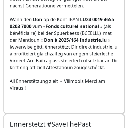
nächst Generatioune vermëttelen.
Wann den
Don
op de Kont IBAN
LU24 0019 4655
0203 7000
vum «
Fonds culturel national
» (als
bénéficiaire) bei der Spuerkeess (BCEELLL) mat
der Mentioun «
Don à 2025/164 Industrie.lu
»
iwwerwise gëtt, ënnerstëtzt Dir direkt industrie.lu
a profitéiert gläichzäiteg vun engem steierleche
Virdeel: Äre Bäitrag ass steierlech ofsetzbar an Dir
kritt eng offiziell Attestatioun zougeschéckt.
All Ënnerstëtzung zielt - Villmools Merci am
Viraus !
Ennerstëtzt #SaveThePast