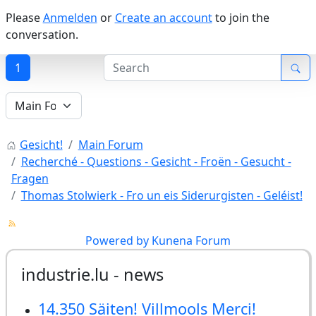
Please
Anmelden
or
Create an account
to join the
conversation.
1
Gesicht!
Main Forum
Recherché - Questions - Gesicht - Froën - Gesucht -
Fragen
Thomas Stolwierk - Fro un eis Siderurgisten - Geléist!
Powered by
Kunena Forum
industrie.lu - news
14.350 Säiten! Villmools Merci!