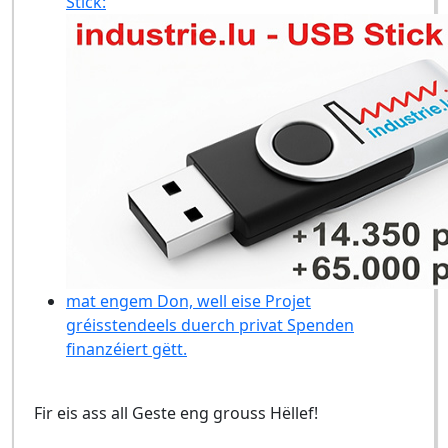
Stick:
mat engem Don, well eise Projet
gréisstendeels duerch privat Spenden
finanzéiert gëtt.
Fir eis ass all Geste eng grouss Hëllef!