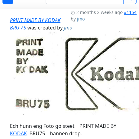
2 months 2 weeks ago
#1154
by
jmo
PRINT MADE BY KODAK
BRU 75
was created by
jmo
Ech hunn eng Foto go steet PRINT MADE BY
KODAK
BRU75 hannen drop.