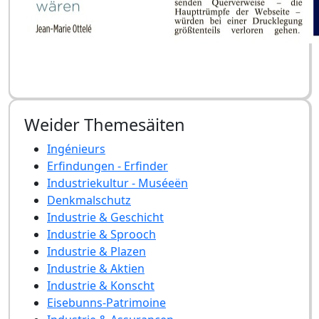
Weider Themesäiten
Ingénieurs
Erfindungen - Erfinder
Industriekultur - Muséeën
Denkmalschutz
Industrie & Geschicht
Industrie & Sprooch
Industrie & Plazen
Industrie & Aktien
Industrie & Konscht
Eisebunns-Patrimoine