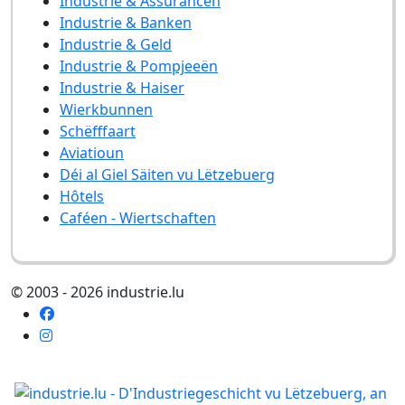
Industrie & Assurancen
Industrie & Banken
Industrie & Geld
Industrie & Pompjeeën
Industrie & Haiser
Wierkbunnen
Schëfffaart
Aviatioun
Déi al Giel Säiten vu Lëtzebuerg
Hôtels
Caféen - Wiertschaften
© 2003 - 2026 industrie.lu