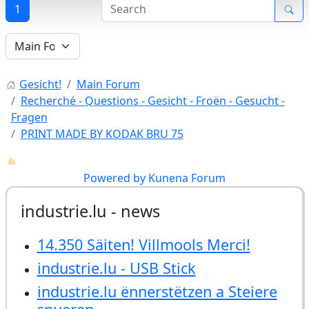
1
Gesicht!
Main Forum
Recherché - Questions - Gesicht - Froën - Gesucht -
Fragen
PRINT MADE BY KODAK BRU 75
Powered by
Kunena Forum
industrie.lu - news
14.350 Säiten! Villmools Merci!
industrie.lu - USB Stick
industrie.lu ënnerstëtzen a Steiere