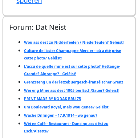
spueren
Forum: Dat Neist
Wou ass dëst zu Nidderfeelen / Niederfeulen? Geléist!
Culture de l'osier Champagne Mercier - où a été prise
cette photo? Geléist!
L'accu de quelle mine est sur cette photo? Hettange-
Grande? Algrange? - Geléist!
Grenzsteng un der lëtzebuergesch-franséischer Grenz
Wéi eng Mine ass dëst 1905 bei Esch/Sauer? Geléist!
PRINT MADE BY KODAK BRU 75
um Boulevard Royal, mais wou genee? Geléist!
Wache Dillingen - 17.9.1914 - wo genau?
Wéi ee Café - Restaurant - Dancing ass dëst zu
Esch/Alzette?