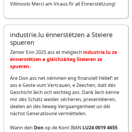
Villmools Merci am Viraus fir all Ënnerstëtzung!
industrie.lu ënnerstëtzen a Steiere
spueren
Zënter Enn 2025 ass et méiglech
industrie.lu ze
ënnerstëtzen a gläichzäiteg Steieren ze
spueren.
Äre Don ass net nëmmen eng finanziell Hëllef: et
ass e Geste vum Vertrauen, e Zeechen, datt dës
Geschicht Iech och wichteg ass. Dank Iech kënne
mir dës Schätz weider sécheren, presentéieren,
deelen an dës lieweg Vergaangenheet un déi
nächst Generatioune vermëttelen.
Wann den
Don
op de Kont IBAN
LU24 0019 4655