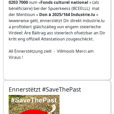
0203 7000
vum «
Fonds culturel national
» (als
bénéficiaire) bei der Spuerkeess (BCEELLL) mat
der Mentioun «
Don à 2025/164 Industrie.lu
»
iwwerwise gëtt, ënnerstëtzt Dir direkt industrie.lu
a profitéiert gläichzäiteg vun engem steierleche
Virdeel: Äre Bäitrag ass steierlech ofsetzbar an Dir
kritt eng offiziell Attestatioun zougeschéckt.
All Ënnerstëtzung zielt - Villmools Merci am
Viraus !
Ennerstëtzt #SaveThePast