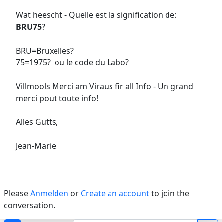
Wat heescht - Quelle est la signification de:
BRU75
?
BRU=Bruxelles?
75=1975? ou le code du Labo?
Villmools Merci am Viraus fir all Info - Un grand
merci pout toute info!
Alles Gutts,
Jean-Marie
Please
Anmelden
or
Create an account
to join the
conversation.