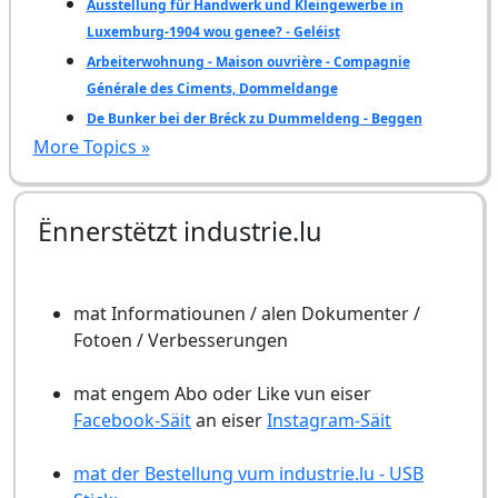
Ausstellung für Handwerk und Kleingewerbe in
Luxemburg-1904 wou genee? - Geléist
Arbeiterwohnung - Maison ouvrière - Compagnie
Générale des Ciments, Dommeldange
De Bunker bei der Bréck zu Dummeldeng - Beggen
More Topics »
Ënnerstëtzt industrie.lu
mat Informatiounen / alen Dokumenter /
Fotoen / Verbesserungen
mat engem Abo oder Like vun eiser
Facebook-Säit
an eiser
Instagram-Säit
mat der Bestellung vum industrie.lu - USB