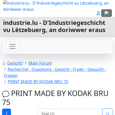
Sprach
industrie.lu - D'Industriegeschicht
vu Lëtzebuerg, an doriwwer eraus
Gesicht!
Main Forum
Recherché - Questions - Gesicht - Froën - Gesucht -
Fragen
PRINT MADE BY KODAK BRU 75
PRINT MADE BY KODAK BRU
75
1