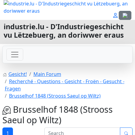
Sprach
industrie.lu - D'Industriegeschicht
vu Lëtzebuerg, an doriwwer eraus
Gesicht!
Main Forum
Recherché - Questions - Gesicht - Froën - Gesucht -
Fragen
Brusselhof 1848 (Strooss Saeul op Wiltz)
Brusselhof 1848 (Strooss
Saeul op Wiltz)
1