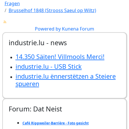
Fragen
Brusselhof 1848 (Strooss Saeul op Wiltz)
Powered by
Kunena Forum
industrie.lu - news
14.350 Säiten! Villmools Merci!
industrie.lu - USB Stick
industrie.lu ënnerstëtzen a Steiere
spueren
Forum: Dat Neist
Café Rippweiler-Barrière - Foto gesicht