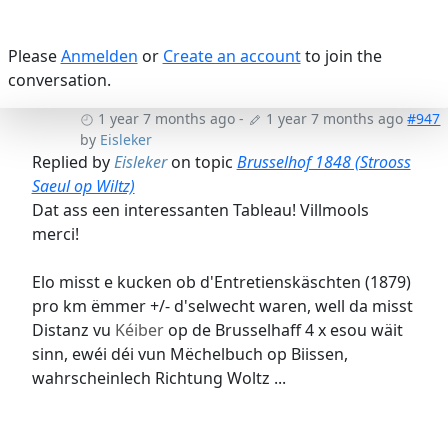
Please
Anmelden
or
Create an account
to join the
conversation.
1 year 7 months ago
-
1 year 7 months ago
#947
by
Eisleker
Replied by
Eisleker
on topic
Brusselhof 1848 (Strooss
Saeul op Wiltz)
Dat ass een interessanten Tableau! Villmools
merci!
Elo misst e kucken ob d'Entretienskäschten (1879)
pro km ëmmer +/- d'selwecht waren, well da misst
Distanz vu
Kéiber
op de Brusselhaff 4 x esou wäit
sinn, ewéi déi vun Mëchelbuch op Biissen,
wahrscheinlech Richtung Woltz ...