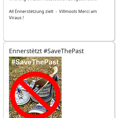
All Ënnerstëtzung zielt - Villmools Merci am
Viraus !
Ennerstëtzt #SaveThePast