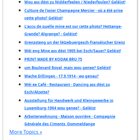
Wou ass dëst zu Nidderfeelen / Niederfeulen? Geléist!
Culture de l'osier Champagne Mercier - où a été prise
cette photo? Geléist!
L'accu de quelle mine est sur cette photo? Hettange-
Grande? Algrange? - Geléist!
Grenzsteng un der lëtzebuergesch-franséischer Grenz
Wéi eng Mine ass dëst 1905 bei Esch/Sauer? Geléist!
PRINT MADE BY KODAK BRU 75
um Boulevard Royal, mais wou genee? Geléist!
Wache Dillingen - 17.9.1914 - wo genau?
Wéi ee Café - Restaurant - Dancing ass dëst zu
Esch/Alzette?
Ausstellung für Handwerk und Kleingewerbe in
Luxemburg-1904 wou genee? - Geléist
Arbeiterwohnung - Maison ouvrière - Compagnie
Générale des Ciments, Dommeldange
More Topics »