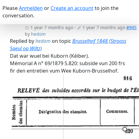
Please
Anmelden
or
Create an account
to join the
conversation.
1 year 7 months ago
-
1 year 7 months ago
#945
by
hedom
Replied by
hedom
on topic
Brusselhof 1848 (Strooss
Saeul op Wiltz)
Dat war wuel bei Kuborn (Kéiber).
Mémorial A n° 69/1879 S.820: subside vun 200 frs
fir den entretien vum Wee Kuborn-Brusselhof.