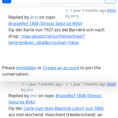
1 year 7 months ago
#950
by
Jerry
Replied by
Jerry
on topic
Brusselhof 1848 (Strooss Saeul op Wiltz)
Op der Karte vun 1927 ass déi Barrière och nach
drop:
map.geoportail.lu/theme/main?
lang=en&ver...obal&crosshair=false
Please
Anmelden
or
Create an account
to join the
conversation.
1 year 7 months ago
-
1 year 7 months ago
#948
by
jmo
Replied by
jmo
on topic
Brusselhof 1848 (Strooss
Saeul op Wiltz)
Op der
Carte vum Jean-Baptiste Liesch vun 1860
ass mol tëschend Heischent (Heiderscheid) an