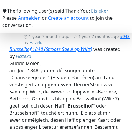
The following user(s) said Thank You:
Eisleker
Please
Anmelden
or
Create an account
to join the
conversation.
1 year 7 months ago
-
1 year 7 months ago
#943
by
Hazeka
Brusselhof 1848 (Strooss Saeul op Wiltz)
was created
by
Hazeka
Gudde Moien,
am Joer 1848 goufen déi sougenannten
"Chausseegelder" (Péagen, Barrièren) am Land
versteigert an opgehuewen. Déi nei Strooss vu
Saeul op Wiltz, déi iwwert d' Rippweiler-Barrière,
Bettborn, Grousbus bis op de Brusselhof (Wiltz ?)
geet, soll och dësen Haff "
Brusselhof
" oder
Brusselshoff" touchéiert hunn. Elo ass et mir
awer onméiglech, dësen Haff op enger Kaart oder
a soss enger Literatur erëmzefannen. Bestëmmt