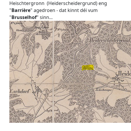
Heischtergronn (Heiderscheidergrund) eng
"
Barrière
" agedroen - dat kinnt déi vum
"
Brusselhof
" sinn...