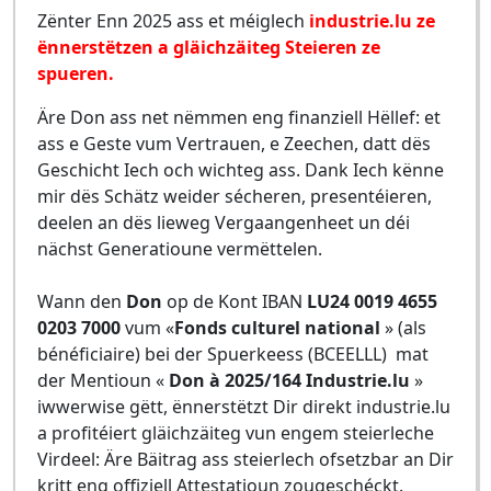
Zënter Enn 2025 ass et méiglech
industrie.lu ze
ënnerstëtzen a gläichzäiteg Steieren ze
spueren.
Äre Don ass net nëmmen eng finanziell Hëllef: et
ass e Geste vum Vertrauen, e Zeechen, datt dës
Geschicht Iech och wichteg ass. Dank Iech kënne
mir dës Schätz weider sécheren, presentéieren,
deelen an dës lieweg Vergaangenheet un déi
nächst Generatioune vermëttelen.
Wann den
Don
op de Kont IBAN
LU24 0019 4655
0203 7000
vum «
Fonds culturel national
» (als
bénéficiaire) bei der Spuerkeess (BCEELLL) mat
der Mentioun «
Don à 2025/164 Industrie.lu
»
iwwerwise gëtt, ënnerstëtzt Dir direkt industrie.lu
a profitéiert gläichzäiteg vun engem steierleche
Virdeel: Äre Bäitrag ass steierlech ofsetzbar an Dir
kritt eng offiziell Attestatioun zougeschéckt.