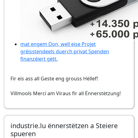
mat engem Don, well eise Projet
gréisstendeels duerch privat Spenden
finanzéiert gëtt.
Fir eis ass all Geste eng grouss Hëllef!
Villmools Merci am Viraus fir all Ënnerstëtzung!
industrie.lu ënnerstëtzen a Steiere
spueren