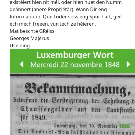
existéiert hien nit méi, oder hien huet den Numm
geännert (anere Propriétär). Wann Dir eng
Informatioun, Quell oder soss eng Spur hätt, géif
ech mech freeën, vun Iech ze héieren.
Mat beschte GRéiss
Georges Majerus
Uselding